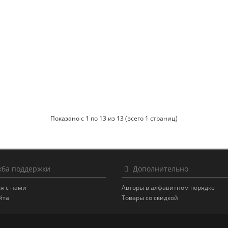
Показано с 1 по 13 из 13 (всего 1 страниц)
ба поддержки
Дополнительно
я с нами
Авторы в алфавитном порядке
йта
Товары со скидкой