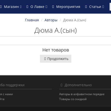
Магазин
О Лавке
Мероприятия
Статьи
Главная
Авторы
Дюма А.(сын)
Дюма А.(сын)
Нет товаров
Продолжить
ба поддержки
Дополнительно
я с нами
Авторы в алфавитном порядке
йта
Товары со скидкой