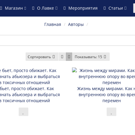
Магазин
О Лавке
Мероприятия
Статьи
Главная
Авторы
Сортировать
Показывать:
15
бьет, просто обижает. Как
Жизнь между мирами. Как 
знать абьюзера и выбраться
внутреннюю опору во вре
з токсичных отношений
перемен