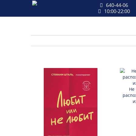
640-44-06
10:00-22:00
Не 
распо
и