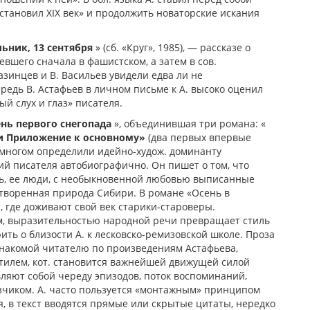
установил ХIХ век» и продолжить новаторские искания
ьник, 13 сентября
» (сб. «Круг», 1985), — рассказе о
девшего сначала в фашистском, а затем в сов.
азинцев и В. Васильев увидели едва ли не
редь В. Астафьев в личном письме к А. высоко оценил
й слух и глаз» писателя.
нь первого снегопада
», объединившая три романа: «
и Приложение к основному»
(два первых впервые
о многом определили идейно-худож. доминанту
й писателя автобиографично. Он пишет о том, что
нь, ее люди, с необыкновенной любовью выписанные
хотворенная природа Сибири. В романе «Осень в
, где доживают свой век старики-староверы.
м, выразительностью народной речи превращает стиль
ить о близости А. к лесковско-ремизовской школе. Проза
знакомой читателю по произведениям Астафьева,
стилем, кот. становится важнейшей движущей силой
вляют собой череду эпизодов, поток воспоминаний,
чиком. А. часто пользуется «монтажным» принципом
, в текст вводятся прямые или скрытые цитаты, нередко