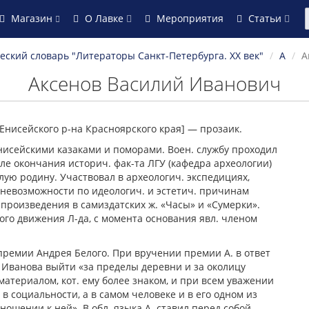
Магазин
О Лавке
Мероприятия
Статьи
ский словарь "Литераторы Санкт-Петербурга. XX век"
А
А
Аксенов Василий Иванович
 Енисейского р-на Красноярского края] — прозаик.
енисейскими казаками и поморами. Воен. службу проходил
сле окончания историч. фак-та ЛГУ (кафедра археологии)
лую родину. Участвовал в археологич. экспедициях,
 невозможности по идеологич. и эстетич. причинам
 произведения в самиздатских ж. «Часы» и «Сумерки».
ого движения Л-да, с момента основания явл. членом
премии Андрея Белого. При вручении премии А. в ответ
. Иванова выйти «за пределы деревни и за околицу
материалом, кот. ему более знаком, и при всем уважении
в социальности, а в самом человеке и в его одном из
ошении к ней». В обл. языка А. ставил перед собой