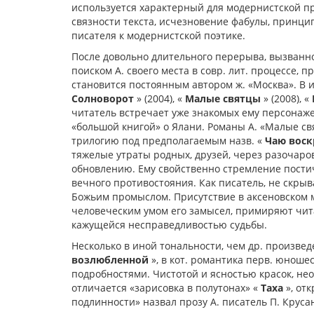
используется характерный для модернистской п
связности текста, исчезновение фабулы, принци
писателя к модернистской поэтике.
После довольно длительного перерыва, вызванног
поиском А. своего места в совр. лит. процессе, 
становится постоянным автором ж. «Москва». В из
Солноворот
» (2004), «
Малые святцы
» (2008), «
читатель встречает уже знакомых ему персонаже
«большой книгой» о Ялани. Романы А. «Малые св
трилогию под предполагаемым назв. «
Чаю воск
тяжелые утраты родных, друзей, через разочаров
обновлению. Ему свойственно стремление постич
вечного противостояния. Как писатель, не скры
Божьим промыслом. Присутствие в аксеновском 
человеческим умом его замысел, примиряют чита
кажущейся несправедливостью судьбы.
Несколько в иной тональности, чем др. произвед
возлюбленной
», в кот. романтика перв. юнош
подробностями. Чистотой и ясностью красок, н
отличается «зарисовка в полутонах» «
Таха
», от
подлинности» назвал прозу А. писатель П. Круса