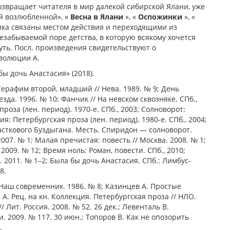
озвращает читателя в мир далекой сибирской Ялани, уже
й возлюбленной», «
Весна в Ялани
», «
Оспожинки
», «
ика связаны местом действия и переходящими из
езабываемой поре детства, в которую всякому хочется
нуть. Посл. произведения свидетельствуют о
волюции А.
бы дочь Анастасия» (2018).
 Серафим второй, младший // Нева. 1989. № 9; День
езда. 1996. № 10; Фанчик // На невском сквозняке. СПб.,
проза (лен. период). 1970-е. СПб., 2003; Солноворот:
ия: Петербургская проза (лен. период). 1980-е. СПб., 2004;
асткового Буздыгана. Месть. Спиридон — солноворот.
007. № 1; Малая пречистая: повесть // Москва. 2008. № 1;
 2009. № 12; Время ноль: Роман, повести. СПб., 2010;
2011. № 1–2; Была бы дочь Анастасия. СПб.: Лимбус-
8.
Наш современник. 1986. № 8; Казинцев А. Простые
А. Рец. на кн. Коллекция. Петербургская проза // НЛО.
 Лит. Россия. 2008. № 52. 26 дек.; Левенталь В.
и. 2009. № 117. 30 июн.; Топоров В. Как не опозорить
.