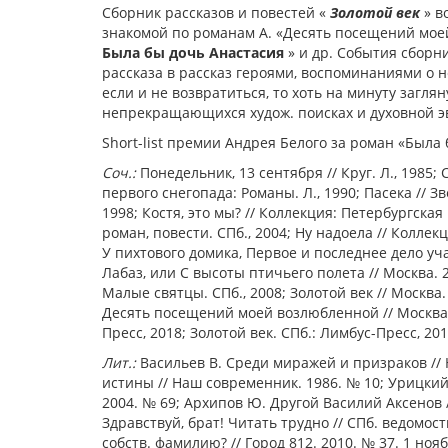
Сборник рассказов и повестей «
Золотой век
» в
знакомой по романам А. «Десять посещений мое
Была бы дочь Анастасия
» и др. События сборн
рассказа в рассказ героями, воспоминаниями о н
если и не возвратиться, то хоть на минуту загля
непрекращающихся худож. поисках и духовной э
Short-list премии Андрея Белого за роман «Была 
Соч.:
Понедельник, 13 сентября // Круг. Л., 1985;
первого снегопада: Романы. Л., 1990; Пасека // Зв
1998; Костя, это мы? // Коллекция: Петербургская 
роман, повести. СПб., 2004; Ну надоела // Коллекц
У пихтового домика, Первое и последнее дело уч
Лабаз, или С высоты птичьего полета // Москва. 2
Малые святцы. СПб., 2008; Золотой век // Москва.
Десять посещений моей возлюбленной // Москва. 
Пресс, 2018; Золотой век. СПб.: Лимбус-Пресс, 201
Лит.:
Васильев В. Среди миражей и призраков // 
истины // Наш современник. 1986. № 10; Урицкий 
2004. № 69; Архипов Ю. Другой Василий Аксенов //
Здравствуй, брат! Читать трудно // СПб. ведомост
собств. фамилию? // Город 812. 2010. № 37. 1 нояб