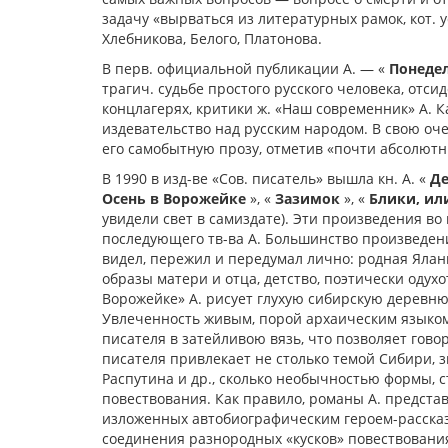
задачу «вырваться из литературных рамок, кот. 
Хлебникова, Белого, Платонова.
В перв. официальной публикации А. — «
Понедел
трагич. судьбе простого русского человека, отси
концлагерях, критики ж. «Наш современник» А. К
издевательство над русским народом. В свою оче
его самобытную прозу, отметив «почти абсолютны
В 1990 в изд-ве «Сов. писатель» вышла кн. А. «
Де
Осень в Ворожейке
», «
Зазимок
», «
Блики, ил
увидели свет в самиздате). Эти произведения в
последующего тв-ва А. Большинство произведени
видел, пережил и передумал лично: родная Яла
образы матери и отца, детство, поэтически оду
Ворожейке» А. рисует глухую сибирскую деревню
Увлеченность живым, порой архаическим языко
писателя в затейливою вязь, что позволяет говор
писателя привлекает не столько темой Сибири, 
Распутина и др., сколько необычностью формы, 
повествования. Как правило, романы А. предста
изложенных автобиографическим героем-рассказ
соединения разнородных «кусков» повествования