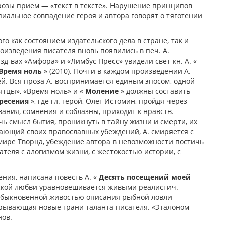
розы прием — «текст в тексте». Нарушение принципов
пиальное совпадение героя и автора говорят о тяготении
о как состоянием издательского дела в стране, так и
произведения писателя вновь появились в печ. А.
д-вах «Амфора» и «Лимбус Пресс» увидели свет кн. А. «
Время ноль
» (2010). Почти в каждом произведении А.
й. Вся проза А. воспринимается единым эпосом, одной
ятцы», «Время ноль» и «
Моление
» должны составить
ресения
», где гл. герой, Олег Истомин, пройдя через
ания, сомнения и соблазны, приходит к нравств.
ь смысл бытия, проникнуть в тайну жизни и смерти, их
вающий своих православных убеждений, А. смиряется с
мире Творца, убеждение автора в невозможности постичь
теля с алогизмом жизни, с жестокостью истории, с
ения, написана повесть А. «
Десять посещений моей
еской любви уравновешивается живыми реалистич.
еобыкновенной живостью описания рыбной ловли
крывающая новые грани таланта писателя. «Эталоном
нов.