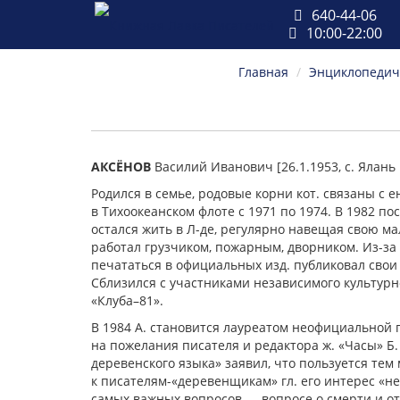
640-44-06
10:00-22:00
Главная
Энциклопедиче
АКСЁНОВ
Василий Иванович [26.1.1953, с. Ялань
Родился в семье, родовые корни кот. связаны с 
в Тихоокеанском флоте с 1971 по 1974. В 1982 по
остался жить в Л-де, регулярно навещая свою ма
работал грузчиком, пожарным, дворником. Из-за
печататься в официальных изд. публиковал свои
Сблизился с участниками независимого культурн
«Клуба–81».
В 1984 А. становится лауреатом неофициальной 
на пожелания писателя и редактора ж. «Часы» Б
деревенского языка» заявил, что пользуется тем 
к писателям-«деревенщикам» гл. его интерес «не 
самых важных вопросов — вопросе о смерти и отн