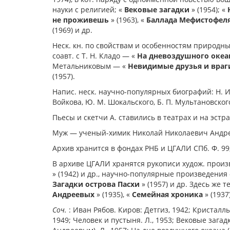
науки с религией; «
Вековые загадки
» (1954); «
не проживешь
» (1963), «
Баллада Мефистофел
(1969) и др.
Неск. кн. по свойствам и особенностям природны
соавт. с Т. Н. Кладо — «
На дне
воздушного океа
Метальниковым — «
Невидимые друзья и враг
(1957).
Напис. неск. научно-популярных биографий: Н. 
Войкова, Ю. М. Шокальского, Б. П. Мультановского
Пьесы и скетчи А. ставились в театрах и на эстра
Муж — ученый-химик Николай Николаевич Андрее
Архив хранится в фондах РНБ и ЦГАЛИ СПб. Ф. 99, 2
В архиве ЦГАЛИ хранятся рукописи худож. произв
» (1942) и др., научно-популярные произведения
Загадки острова Пасхи
» (1957) и др. Здесь же 
Андреевых
» (1935), «
Семейная хроника
» (1937
Соч.
: Иван Рябов. Киров: Детгиз, 1942; Кристаллы
1949; Человек и пустыня. Л., 1953; Вековые загадк