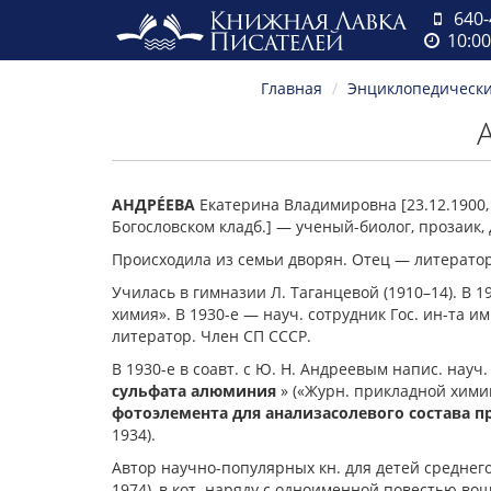
640-
10:00
Главная
Энциклопедический
АНДРÉЕВА
Екатерина Владимировна [23.12.1900, 
Богословском кладб.] — ученый-биолог, прозаик,
Происходила из семьи дворян. Отец — литератор
Училась в гимназии Л. Таганцевой (1910–14). В 1
химия». В 1930-е — науч. сотрудник Гос. ин-та им
литератор. Член СП СССР.
В 1930-е в соавт. с Ю. Н. Андреевым напис. науч
сульфата алюминия
» («Журн. прикладной химии».
фотоэлемента для анализа
солевого состава 
1934).
Автор научно-популярных кн. для детей среднег
1974), в кот. наряду с одноименной повестью во