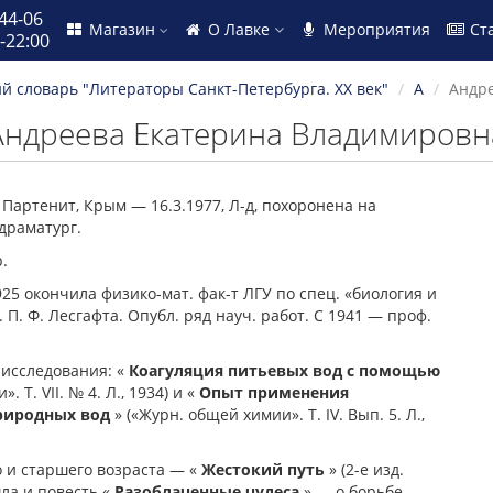
44-06
Магазин
О Лавке
Мероприятия
Ст
-22:00
 словарь "Литераторы Санкт-Петербурга. XX век"
А
Андре
Андреева Екатерина Владимировн
Партенит, Крым — 16.3.1977, Л-д, похоронена на
 драматург.
.
925 окончила физико-мат. фак-т ЛГУ по спец. «биология и
. П. Ф. Лесгафта. Опубл. ряд науч. работ. С 1941 — проф.
. исследования: «
Коагуляция питьевых вод с помощью
 Т. VII. № 4. Л., 1934) и «
Опыт применения
природных вод
» («Журн. общей химии». Т. IV. Вып. 5. Л.,
о и старшего возраста — «
Жестокий путь
» (2-е изд.
шла и повесть «
Разоблаченные чудеса
» — о борьбе