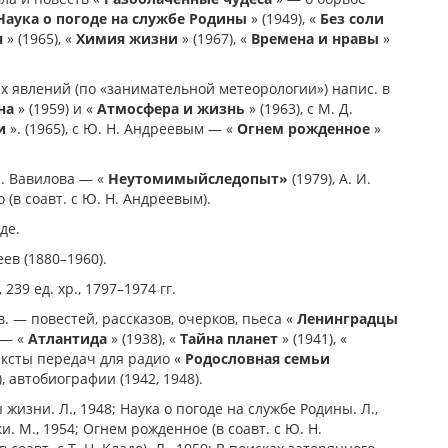
Наука о погоде на службе Родины
» (1949), «
Без соли
я
» (1965), «
Химия жизни
» (1967), «
Времена и нравы
»
х явлений (по «занимательной метеорологии») напис. в
на
» (1959) и «
Атмосфера и жизнь
» (1963), с М. Д.
и
». (1965), с Ю. Н. Андреевым — «
Огнем рожденное
»
И. Вавилова — «
Неутомимый
следопыт»
(1979), А. И.
 (в соавт. с Ю. Н. Андреевым).
де.
в (1880–1960).
39 ед. хр., 1797–1974 гг.
. — повестей, рассказов, очерков, пьеса «
Ленинградцы
 — «
Атлантида
» (1938), «
Тайна планет
» (1941), «
тексты передач для радио «
Родословная семьи
), автобиографии (1942, 1948).
 жизни. Л., 1948; Наука о погоде на службе Родины. Л.,
и. М., 1954; Огнем рожденное (в соавт. с Ю. Н.