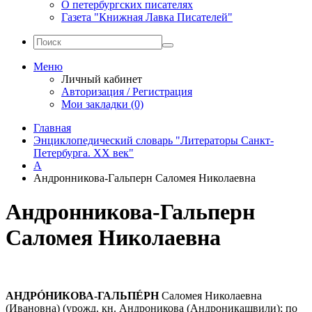
О петербургских писателях
Газета "Книжная Лавка Писателей"
Меню
Личный кабинет
Авторизация / Регистрация
Мои закладки (0)
Главная
Энциклопедический словарь "Литераторы Санкт-
Петербурга. XX век"
А
Андронникова-Гальперн Саломея Николаевна
Андронникова-Гальперн
Саломея Николаевна
АНДРÓНИКОВА-ГАЛЬПÉРН
Саломея Николаевна
(Ивановна) (урожд. кн. Андроникова (Андроникашвили); по