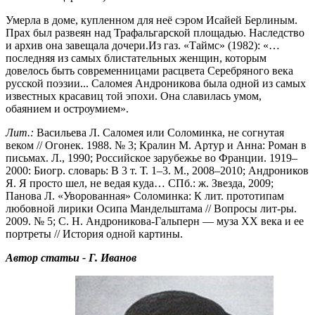
Умерла в доме, купленном для неё сэром Исайей Берлиным.
Прах был развеян над Трафальгарской площадью. Наследство
и архив она завещала дочери.Из газ. «Таймс» (1982): «…
последняя из самых блистательных женщин, которым
довелось быть современницами расцвета Серебряного века
русской поэзии... Саломея Андроникова была одной из самых
известных красавиц той эпохи. Она славилась умом,
обаянием и остроумием».
Лит.:
Васильева Л. Саломея или Соломинка, не согнутая
веком // Огонек. 1988. № 3; Кралин М. Артур и Анна: Роман в
письмах. Л., 1990; Российское зарубежье во Франции. 1919–
2000: Биогр. словарь: В 3 т. Т. 1–3. М., 2008–2010; Андроников
Я. Я просто шел, не ведая куда… СПб.: ж. Звезда, 2009;
Панова Л. «Уворованная» Соломинка: К лит. прототипам
любовной лирики Осипа Мандельштама // Вопросы лит-ры.
2009. № 5; С. Н. Андроникова-Гальперн — муза ХХ века и ее
портреты // История одной картины.
Автор статьи - Г. Иванов