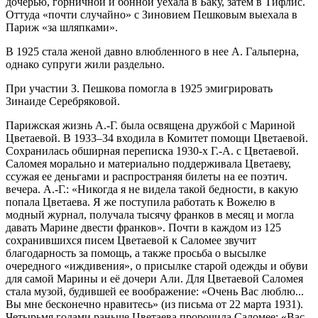
дочерью, горничной и бонной уехала в Баку, затем в Тифлис.
Оттуда «почти случайно» с Зиновием Пешковым выехала в
Париж «за шляпками».
В 1925 стала женой давно влюбленного в нее А. Гальперна,
однако супруги жили раздельно.
При участии З. Пешкова помогла в 1925 эмигрировать
Зинаиде Серебряковой.
Парижская жизнь А.-Г. была освящена дружбой с Мариной
Цветаевой. В 1933–34 входила в Комитет помощи Цветаевой.
Сохранилась обширная переписка 1930-х Г.-А. с Цветаевой.
Саломея морально и материально поддерживала Цветаеву,
ссужая ее деньгами и распространяя билеты на ее поэтич.
вечера. А.-Г.: «Никогда я не видела такой бедности, в какую
попала Цветаева. Я же поступила работать к Вожелю в
модный журнал, получала тысячу франков в месяц и могла
давать Марине двести франков». Почти в каждом из 125
сохранившихся писем Цветаевой к Саломее звучит
благодарность за помощь, а также просьба о высылке
очередного «иждивения», о присылке старой одежды и обуви
для самой Марины и её дочери Али. Для Цветаевой Саломея
стала музой, будившей ее воображение: «Очень Вас люблю...
Вы мне бесконечно нравитесь» (из письма от 22 марта 1931).
Четырьмя годами раньше Цветаева пророчила Саломее: «Вас