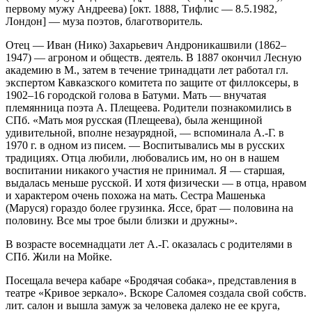
первому мужу Андреева) [окт. 1888, Тифлис — 8.5.1982,
Лондон] — муза поэтов, благотворитель.
Отец — Иван (Нико) 3ахарьевич Андроникашвили (1862–
1947) — агроном и обществ. деятель. В 1887 окончил Лесную
академию в М., затем в течение тринадцати лет работал гл.
экспертом Кавказского комитета по защите от филлоксеры, в
1902–16 городской голова в Батуми. Мать — внучатая
племянница поэта А. Плещеева. Родители познакомились в
СПб. «Мать моя русская (Плещеева), была женщиной
удивительной, вполне незаурядной, — вспоминала А.-Г. в
1970 г. в одном из писем. — Воспитывались мы в русских
традициях. Отца любили, любовались им, но он в нашем
воспитании никакого участия не принимал. Я — старшая,
выдалась меньше русской. И хотя физически — в отца, нравом
и характером очень похожа на мать. Сестра Машенька
(Маруся) гораздо более грузинка. Яссе, брат — половина на
половину. Все мы трое были близки и дружны».
В возрасте восемнадцати лет А.-Г. оказалась с родителями в
СПб. Жили на Мойке.
Посещала вечера кабаре «Бродячая собака», представления в
театре «Кривое зеркало». Вскоре Саломея создала свой собств.
лит. салон и вышла замуж за человека далеко не ее круга,