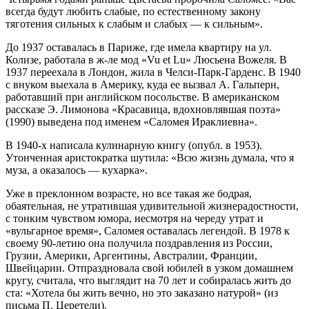
всегда будут любить слабые, по естественному закону
тяготения сильных к слабым и слабых — к сильным».
До 1937 оставалась в Париже, где имела квартиру на ул.
Колизе, работала в ж-ле мод «Vu et Lu» Люсьена Вожеля. В
1937 переехала в Лондон, жила в Челси-Парк-Гарденс. В 1940
с внуком выехала в Америку, куда ее вызвал А. Гальперн,
работавший при английском посольстве. В американском
рассказе Э. Лимонова «Красавица, вдохновлявшая поэта»
(1990) выведена под именем «Саломея Ираклиевна».
В 1940-х написала кулинарную книгу (опубл. в 1953).
Утонченная аристократка шутила: «Всю жизнь думала, что я
муза, а оказалось — кухарка».
Уже в преклонном возрасте, но все такая же бодрая,
обаятельная, не утратившая удивительной жизнерадостности,
с тонким чувством юмора, несмотря на череду утрат и
«вульгарное время», Саломея оставалась легендой. В 1978 к
своему 90-летию она получила поздравления из России,
Грузии, Америки, Аргентины, Австралии, Франции,
Швейцарии. Отпраздновала свой юбилей в узком домашнем
кругу, считала, что выглядит на 70 лет и собиралась жить до
ста: «Хотела бы жить вечно, но это заказано натурой» (из
письма П. Церетели).