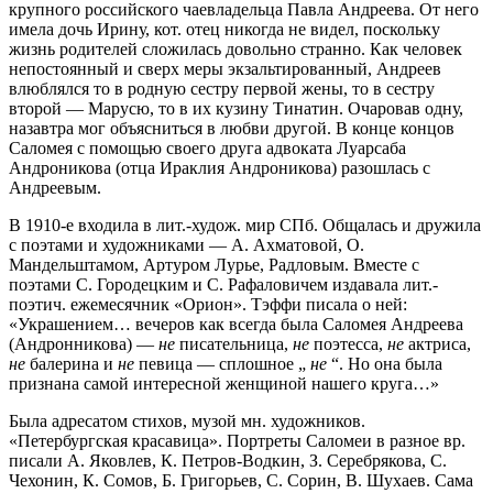
крупного российского чаевладельца Павла Андреева. От него
имела дочь Ирину, кот. отец никогда не видел, поскольку
жизнь родителей сложилась довольно странно. Как человек
непостоянный и сверх меры экзальтированный, Андреев
влюблялся то в родную сестру первой жены, то в сестру
второй — Марусю, то в их кузину Тинатин. Очаровав одну,
назавтра мог объясниться в любви другой. В конце концов
Саломея с помощью своего друга адвоката Луарсаба
Андроникова (отца Ираклия Андроникова) разошлась с
Андреевым.
В 1910-е входила в лит.-худож. мир СПб. Общалась и дружила
с поэтами и художниками — А. Ахматовой, О.
Мандельштамом, Артуром Лурье, Радловым. Вместе с
поэтами С. Городецким и С. Рафаловичем издавала лит.-
поэтич. ежемесячник «Орион». Тэффи писала о ней:
«Украшением… вечеров как всегда была Саломея Андреева
(Андронникова) —
не
писательница,
не
поэтесса,
не
актриса,
не
балерина и
не
певица — сплошное „
не
“. Но она была
признана самой интересной женщиной нашего круга…»
Была адресатом стихов, музой мн. художников.
«Петербургская красавица». Портреты Саломеи в разное вр.
писали А. Яковлев, К. Петров-Водкин, З. Серебрякова, С.
Чехонин, К. Сомов, Б. Григорьев, С. Сорин, В. Шухаев. Сама