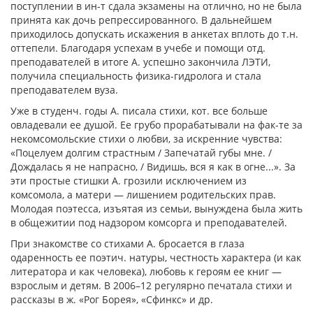
поступлении в ин-т сдала экзамены на отлично, но не была
принята как дочь репрессированного. В дальнейшем
приходилось допускать искажения в анкетах вплоть до т.н.
оттепели. Благодаря успехам в учебе и помощи отд.
преподавателей в итоге А. успешно закончила ЛЭТИ,
получила специальность физика-гидролога и стала
преподавателем вуза.
Уже в студенч. годы А. писала стихи, кот. все больше
овладевали ее душой. Ее грубо прорабатывали на фак-те за
некомсомольские стихи о любви, за искренние чувства:
«Поцелуем долгим страстным / Запечатай губы мне. /
Дождалась я не напрасно, / Видишь, вся я как в огне...». За
эти простые стишки А. грозили исключением из
комсомола, а матери — лишением родительских прав.
Молодая поэтесса, изъятая из семьи, вынуждена была жить
в общежитии под надзором комсорга и преподавателей.
При знакомстве со стихами А. бросается в глаза
одаренность ее поэтич. натуры, честность характера (и как
литератора и как человека), любовь к героям ее книг —
взрослым и детям. В 2006–12 регулярно печатала стихи и
рассказы в ж. «Рог Борея», «Сфинкс» и др.