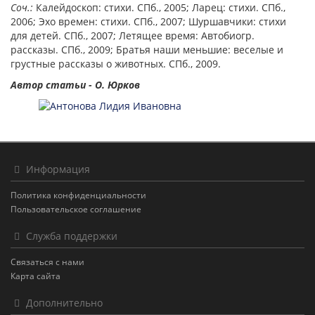
Соч.:
Калейдоскоп: стихи. СПб., 2005; Ларец: стихи. СПб.,
2006; Эхо времен: стихи. СПб., 2007; Шуршавчики: стихи
для детей. СПб., 2007; Летящее время: Автобиогр.
рассказы. СПб., 2009; Братья наши меньшие: веселые и
грустные рассказы о животных. СПб., 2009.
Автор статьи - О. Юрков
Информация
Политика конфиденциальности
Пользовательское соглашение
Служба поддержки
Связаться с нами
Карта сайта
Дополнительно