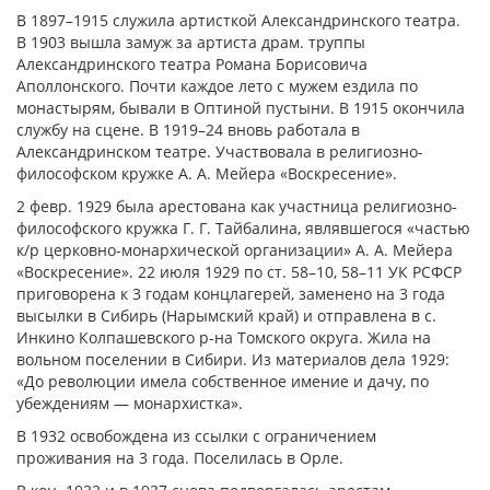
В 1897–1915 служила артисткой Александринского театра.
В 1903 вышла замуж за артиста драм. труппы
Александринского театра Романа Борисовича
Аполлонского. Почти каждое лето с мужем ездила по
монастырям, бывали в Оптиной пустыни. В 1915 окончила
службу на сцене. В 1919–24 вновь работала в
Александринском театре. Участвовала в религиозно-
философском кружке А. А. Мейера «Воскресение».
2 февр. 1929 была арестована как участница религиозно-
философского кружка Г. Г. Тайбалина, являвшегося «частью
к/р церковно-монархической организации» А. А. Мейера
«Воскресение». 22 июля 1929 по ст. 58–10, 58–11 УК РСФСР
приговорена к 3 годам концлагерей, заменено на 3 года
высылки в Сибирь (Нарымский край) и отправлена в с.
Инкино Колпашевского р-на Томского округа. Жила на
вольном поселении в Сибири. Из материалов дела 1929:
«До революции имела собственное имение и дачу, по
убеждениям — монархистка».
В 1932 освобождена из ссылки с ограничением
проживания на 3 года. Поселилась в Орле.