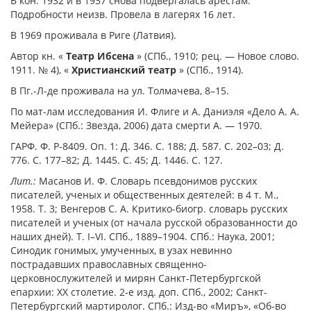
В кон. 1932 и в 1937 снова подвергалась арестам.
Подробности неизв. Провела в лагерях 16 лет.
В 1969 проживала в Риге (Латвия).
Автор кн. «
Театр Ибсена
» (СПб., 1910; рец. — Новое слово.
1911. № 4), «
Христианский театр
» (СПб., 1914).
В Пг.-Л-де проживала на ул. Толмачева, 8–15.
По мат-лам исследования И. Флиге и А. Даниэля «Дело А. А.
Мейера» (СПб.: Звезда, 2006) дата смерти А. — 1970.
ГАРФ. Ф. Р-8409. Оп. 1: Д. 346. С. 188; Д. 587. С. 202–03; Д.
776. С. 177–82; Д. 1445. С. 45; Д. 1446. С. 127.
Лит.:
Масанов И. Ф. Словарь псевдонимов русских
писателей, ученых и общественных деятелей: в 4 т. М.,
1958. Т. 3; Венгеров С. А. Критико-биогр. словарь русских
писателей и ученых (от начала русской образованности до
наших дней). Т. I–VI. СПб., 1889–1904. СПб.: Наука, 2001;
Синодик гонимых, умученных, в узах невинно
пострадавших православных священно-
церковнослужителей и мирян Санкт-Петербургской
епархии: ХХ столетие. 2-е изд. доп. СПб., 2002; Санкт-
Петербургский мартиролог. СПб.: Изд-во «Миръ», «Об-во