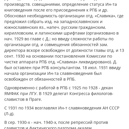
производств. совещаниями, определение статуса Ин-та
книговедения после его присоединения к РПБ и др.
Обосновал необходимость организации отд. «Славика», где
предложил собрать изд. на западнославянских и
южнославянских яз., напеч. русским гражданским,
кирилловским, и латинскими шрифтами (организовано в
нач. 1929 во главе с Д.; но ввиду сложности работы по
организации отд. и совмещения обязанностей зам.
директора вскоре освобожден от должности главы отд. и 13
сент. 1930 на основании постановления Комиссии по
чистке аппарата РПБ отд. «Славика» ликвидировано). Д.
был оставлен при РПБ консультантом. 18 июл. 1931 ввиду
начала организации Ин-та славяноведения был
освобожден от обязанностей в РПБ.
Одновременно с работой в РПБ с 1925 по 1928 - декан
ЯМФАК при ЛГУ. В 1929 делегат Конгресса филологов-
славистов в Праге.
С 1931 по 1934 возглавлял Ин-т славяноведения АН СССР
(Л-д).
В сер. 1930-х - нач. 1940-х, после репрессий против
славистов и фактического разгрома академ.