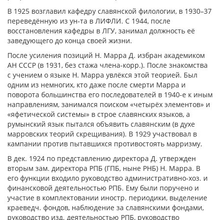
В 1925 возглавил кафедру славянской филологии, в 1930–37
переведённую из ун-та в ЛИФЛИ. С 1944, после
восстановления кафедры в ЛГУ, занимал должность её
заведующего до конца своей жизни.
После усиления позиций Н. Марра Д. избран академиком
АН СССР (в 1931, без стажа члена-корр.). После знакомства
с учением о языке Н. Марра увлёкся этой теорией. Был
одним из немногих, кто даже после смерти Марра и
поворота большинства его последователей в 1940-е к иным
направлениям, занимался поиском «четырёх элементов» и
«яфетической системы» в строе славянских языков, а
румынский язык пытался объявить славянским (в духе
марровских теорий скрещивания). В 1929 участвовал в
кампании против пытавшихся противостоять марризму.
В дек. 1924 по представлению директора Д. утвержден
вторым зам. директора РПБ (ГПБ, ныне РНБ) Н. Марра. В
его функции входило руководство административно-хоз. и
финансковой деятельностью РПБ. Ему были поручено и
участие в комплектовании иностр. периодики, выделение
краеведч. фондов, наблюдение за славянскими фондами,
руководство изд. деятельностью РПБ, руководство