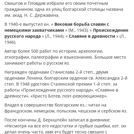
Свиштов и Пловдив избрали его своим почетным
гражданином, одна из улиц болгарской столицы названа
им. акад. Н. С. Державина.
В 1940-е выпустил кн. «
Вековая борьба славян с
немецкими захватчиками
» (М., 1943), «
Происхождение
русского народа
» (Л., 1944), «
Славяне в древности
» (Л.,
1946).
Автор более 500 работ по истории, археологии,
этнографии, палеографии и языкознанию. Большое место
занимают работы о русском яз.
Награжден орденами Станислава 2-й степ., двумя
орденами Ленина, болгарским орденом св. Александра 2-й
степ. В 1948 удостоен Сталинской премии 1-й степ. за
работы «Происхождение русского народа», «Славяне в
древности», «Христо Ботев, поэт-революционер».
Владел в совершенстве болгарским яз.; читал на
французском, немецком, польском, чешском и сербском яз.
После кончины Д. Бернштейн записал в дневнике:
«Несмотря на все его недостатки и грубые ошибки, кот. он
делал очень часто, имя его будет тесно связано с