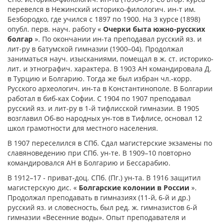
перевелся в Нежинский историко-филологич. ин-т им.
Безбородко, где учился с 1897 по 1900. На 3 курсе (1898)
опубл. перв. науч. работу «
Очерки быта южно-русских
болгар
». По окончании ин-та преподавал русский яз. и
лит-ру в батумской гимназии (1900–04). Продолжал
заниматься науч. изысканиями, помещал в ж. ст. историко-
лит. и этнографич. характера. В 1903 АН командировала Д.
в Турцию и Болгарию. Тогда же был избран чл.-корр.
Русского археологич. ин-та в Константинополе. В Болгарии
работал в биб-ках Софии. С 1904 по 1907 преподавал
русский яз. и лит-ру в 1-й тифлисской гимназии. В 1905
возглавил Об-во народных ун-тов в Тифлисе, основал 12
школ грамотности для местного населения.
В 1907 переселился в СПб. Сдал магистерские экзамены по
славяноведению при СПб. ун-те. В 1909–10 повторно
командировался АН в Болгарию и Бессарабию.
В 1912–17 - приват-доц. СПб. (Пг.) ун-та. В 1916 защитил
магистерскую дис. «
Болгарские колонии в России
».
Продолжал преподавать в гимназиях (11-й, 6-й и др.)
русский яз. и словесность, был ред. ж. гимназистов 6-й
гимназии «Весенние воды». Опыт преподавателя и