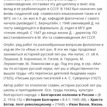
славяноведения, отстаивал эту дисциплину и внёс опр.
вклад в её реабилитацию в СССР. В 1943 был назначен зав.
вновь созданной каф. славянского языкознания также и в
МГУ, но т.к. он жил в Л-де, кафедрой фактически с самого
начала руководил С. Бернштейн, с 1948 сменивший Д. на
посту заведующего и формально. Д. ездил в МГУ для
чтения лекций. С 1947 до конца жизни Д. - директор ЛО
восстановленного в М. Ин-та славяноведения АН СССР.
Опубл. ряд работ по разнообразным вопросам филологии в
изд-ве Ин-та «Язык и лит-ра». В эти же годы продолжал
заниматься историей русской лит-ры. Им напис. ст. об А.
Пушкине, В. Короленко, Н. Гоголе, А. Герцене, М.
Лермонтове, М. Ломоносове и др. Под его ред. в сер. «Мат-
лы по истории русской науки, лит-ры и общественности»
вышли труды: «Из переписки деятелей Академии наук»
(1925), «Письма русских писателей к А. С. Суворину» (1927).
Автор работ по этиологии славян, истории русской лит-ры,
школы и преподавания. Осн. труды посвящ. культуре
болгарского народа: «
Болгарские колонии в России
» (В
2; 1914–15), «
История Болгарии
» В 4 т; 1945–48), «
Христо
Ботев, поэт-революционер
» (1948), «
Иван Вазов. Жизнь