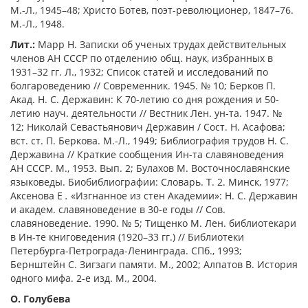
М.-Л., 1945–48; Христо Ботев, поэт-революционер, 1847–76.
М.-Л., 1948.
Лит.:
Марр Н. Записки об ученых трудах действительных
членов АН СССР по отделению общ. наук, избранных в
1931–32 гг. Л., 1932; Список статей и исследований по
болгароведению // Современник. 1945. № 10; Берков П.
Акад. Н. С. Державин: К 70-летию со дня рождения и 50-
летию науч. деятельности // Вестник Лен. ун-та. 1947. №
12; Николай Севастьянович Державин / Сост. Н. Асафова;
вст. ст. П. Беркова. М.-Л., 1949; Библиография трудов Н. С.
Державина // Краткие сообщения Ин-та славяноведения
АН СССР. М., 1953. Вып. 2; Булахов М. Восточнославянские
языковеды. Биобиблиографии: Словарь. Т. 2. Минск, 1977;
Аксенова Е
.
«Изгнанное из стен Академии»: Н. С. Державин
и академ. славяноведение в 30-е годы // Сов.
славяноведение. 1990. № 5; Тищенко М. Лен. библиотекари
в Ин-те книговедения (1920–33 гг.) // Библиотеки
Петербурга-Петрограда-Ленинграда. СПб., 1993;
Бернштейн С. Зигзаги памяти. М., 2002; Алпатов В. История
одного мифа. 2-е изд. М., 2004.
О. Голубева