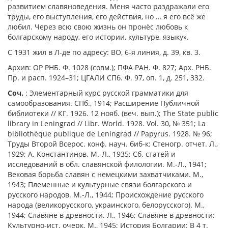
развитием славяноведения. Меня часто раздражали его
труды, его выступления, его действия, но … я его всё же
любил. Через всю свою жизнь он пронёс любовь к
болгарскому народу, его истории, культуре, языку».
С 1931 жил в Л-де по адресу: ВО, 6-я линия, д. 39, кв. 3.
Архив: ОР РНБ. Ф. 1028 (совм.); ПФА РАН. Ф. 827; Арх. РНБ.
Пр. и расп. 1924–31; ЦГАЛИ СПб. Ф. 97, оп. 1, д. 251, 332.
Соч.
: Элементарный курс русской грамматики для
самообразования. СПб., 1914; Расширение Публичной
библиотеки // КГ. 1926. 12 нояб. (веч. вып.); The State public
library in Leningrad // Libr. World. 1928. Vol. 30, № 351; La
bibliothèque publique de Leningrad // Papyrus. 1928. № 96;
Труды Второй Всерос. конф. науч. биб-к: Стеногр. отчет. Л.,
1929; А. Константинов. М.-Л., 1935; Сб. статей и
исследований в обл. славянской филологии. М.-Л., 1941;
Вековая борьба славян с немецкими захватчиками. М.,
1943; Племенные и культурные связи болгарского и
русского народов. М.-Л., 1944; Происхождение русского
народа (великорусского, украинского, белорусского). М.,
1944; Славяне в древности. Л., 1946; Славяне в древности:
Культурно-ист. очерк. М., 1945; История Болгарии: В 4 т.