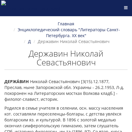
Главная
Энциклопедический словарь "Литераторы Санкт-
Петербурга. XX век"
Д
Державин Николай Севастьянович
Державин Николай
Севастьянович
ДЕРЖÁВИН
Николай Севастьянович [3(15).12.1877,
Преслав, ныне Запорожской обл. Украины - 26.2.1953, Л-д,
похоронен на Литераторских мостках Волкова кладб.] -
филолог-славист, историк.
Родился в семье учителя в селении, осн. массу населения
кот. составляли переселенцы-болгары, с детства увлёкся
болгарским яз. и культурой. В 1896 с золотой медалью
окончил симферопольскую гимназию, затем слушатель
СПб. историко-филологич. ин-та (1896–97). Со втор. курса