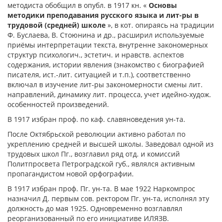
методиста обобщил в опубл. в 1917 кн. «
Основы
методики преподавания русского языка и лит-ры в
трудовой (средней) школе
», в кот. опираясь на традиции
Ф. Буслаева, В. Стоюнина и др., расширил используемые
приёмы интерпретации текста, внутренне закономерных
структур психологич., эстетич. и нравств. аспектов
содержания, истории явления (знакомство с биографией
писателя, ист.-лит. ситуацией и т.п.), соответственно
включал в изучение лит-ры закономерности смены лит.
направлений, динамику лит. процесса, учет идейно-худож.
особенностей произведений.
В 1917 избран проф. по каф. славяноведения ун-та.
После Октябрьской революции активно работал по
укреплению средней и высшей школы. Заведовал одной из
трудовых школ Пг., возглавил ряд отд. и комиссий
Политпросвета Петроградской губ., являлся активным
пропагандистом новой орфографии.
В 1917 избран проф. Пг. ун-та. В мае 1922 Наркомпрос
назначил Д. первым сов. ректором Пг. ун-та, исполнял эту
должность до мая 1925. Одновременно возглавлял
реорганизованный по его инициативе ИЛЯЗВ.