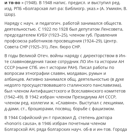
и тв-во
» (1948). В 1948 напис. предисл. и выступил ред.
изд. РПБ «Болгарская лит-ра: Библиогр. указ.» (А. Умикян, В.
Шор).
Наряду с науч. и педагогич. работой занимался обществ.
деятельностью. С 1922 по 1928 был депутатом Ленсовета,
председателем КУБУ (1923–25), членом губ. Правления
профсоюза работников просвещения (1924–29), Центр.
Совета СНР (1925–31), Лен. бюро СНР.
В годы Великой Отеч. войны наряду с директорством в Ин-
те славяноведения также сотрудник ЛО Ин-та истории АН
СССР (ныне СПб. ин-т истории РАН). Писал работы по
вопросам этнографии славян, молдаван, румын и
албанцев. Активно занимался общ. деятельностью (в духе
недолго просуществовавшего сталинского панславизма),
был членом Антифашистского и Всеславянского комитетов
(1942–49). В 1942 избран членом Президиума АН СССР,
членом ред. коллегии ж. «Славяне». Выступал с лекциями,
д-дами, ст., брошюрами, посвящ. борьбе с фашизмом.
В 1944 Софийский ун-т присвоил Д. степень доктора
«honoris causa», в 1946 избран почетным членом
Болгарской АН, ряда болгарских науч. об-в и ин-тов. Города