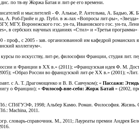
 дис. по тв-ву Жоржа Батая и лит-ре его времени.
сателей и мыслителей - Ф. Алькье, Р. Антельма, А. Бадью, Ж. Б
, А. Роб-Грийе и др. Публ. в ж-лах «Вопросы лит-ры», «Звезда»
ГУ, МГУ, Воронежского гос. ун-та, Ивановского гос. ун-та, Лен
es», в сербских научных изданиях «Стил» и «Третья программа» 
00 - проф., с 2005 - зав. организованной им кафедрой романских 
анский коллегиум».
 курсы по искусству, лит-ре, философии Франции, студия лит. пе
ссии и Франции в ХХ в.» (2011); «Французская идея Ф. М. Дост
05); «Образ России во французской лит-ре XX в.» (2001); «Лит. 
соавт. с А. Т. Драгомощенко и В. В. Савчуком); «
Пассажи: Этюды
нигу о Франции); «
Философ-вне-себя: Жорж Батай
» (2002, пр
СПб.: СПбГУЭФ, 1998; Альбер Камю. Роман. Философия. Жизнь. С
б.: Мachina, 2011.
гр. словарь-справочник. М., 2011; Лауреаты премии Андрея Белог
2016.