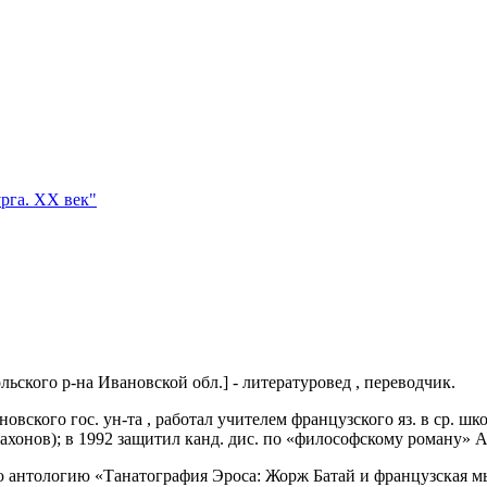
рга. XX век"
ьского р-на Ивановской обл.] - литературовед , переводчик.
вского гос. ун-та , работал учителем французского яз. в ср. ш
алахонов); в 1992 защитил канд. дис. по «философскому роману» А
ую антологию «Танатография Эроса: Жорж Батай и французская м