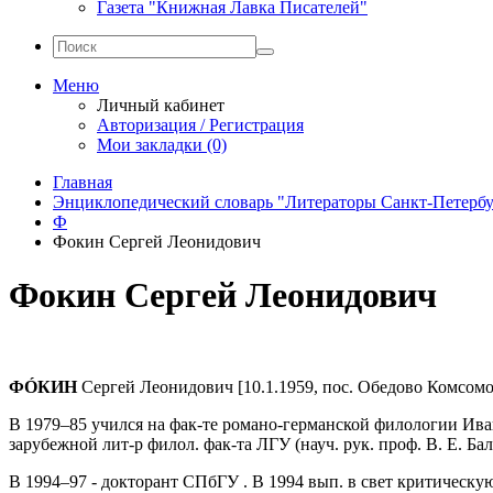
Газета "Книжная Лавка Писателей"
Меню
Личный кабинет
Авторизация / Регистрация
Мои закладки (0)
Главная
Энциклопедический словарь "Литераторы Санкт-Петербу
Ф
Фокин Сергей Леонидович
Фокин Сергей Леонидович
ФÓКИН
Сергей Леонидович [10.1.1959, пос. Обедово Комсомол
В 1979–85 учился на фак-те романо-германской филологии Ивано
зарубежной лит-р филол. фак-та ЛГУ (науч. рук. проф. В. Е. Б
В 1994–97 - докторант СПбГУ . В 1994 вып. в свет критическ