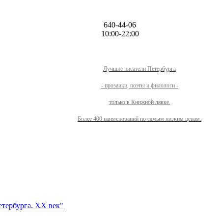
640-44-06
10:00-22:00
Лучшие писатели Петербурга
- прозаики, поэты и филологи -
только в Книжной лавке.
Более 400 наименований по самым низким ценам.
тербурга. XX век"