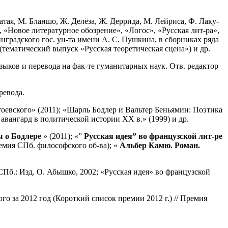
атая, М. Бланшо, Ж. Делёза, Ж. Деррида, М. Лейриса, Ф. Лаку-
, «Новое литературное обозрение», «Логос», «Русская лит-ра»,
инградского гос. ун-та имени А. С. Пушкина, в сборниках ряда
(тематический выпуск «Русская теоретическая сцена») и др.
языков и перевода на фак-те гуманитарных наук. Отв. редактор
ревода.
оевского» (2011); «Шарль Бодлер и Вальтер Беньямин: Поэтика
авангард в политической истории XX в.» (1999) и др.
 о Бодлере
» (2011); «”
Русская идея” во французской лит-ре
емия СПб. философского об-ва); «
Альбер Камю. Роман.
Пб.: Изд. О. Абышко, 2002; «Русская идея» во французской
о за 2012 год (Короткий список премии 2012 г.) // Премия