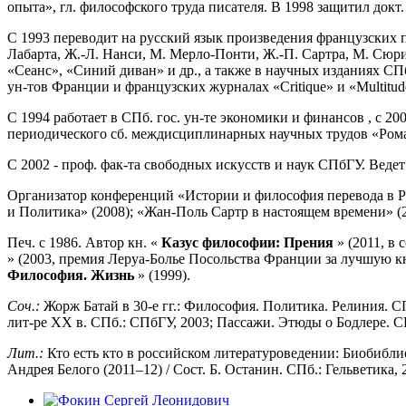
опыта», гл. философского труда писателя. В 1998 защитил докт.
С 1993 переводит на русский язык произведения французских пи
Лабарта, Ж.-Л. Нанси, М. Мерло-Понти, Ж.-П. Сартра, М. Сюриа
«Сеанс», «Синий диван» и др., а также в научных изданиях СПб
ун-тов Франции и французских журналах «Critique» и «Multitud
C 1994 работает в СПб. гос. ун-те экономики и финансов , с 20
периодического сб. междисциплинарных научных трудов «Ром
С 2002 - проф. фак-та свободных искусств и наук СПбГУ. Ведет
Организатор конференций «Истории и философия перевода в Ро
и Политика» (2008); «Жан-Поль Сартр в настоящем времени» (20
Печ. с 1986. Автор кн. «
Казус философии: Прения
» (2011, в 
» (2003, премия Леруа-Болье Посольства Франции за лучшую к
Философия. Жизнь
» (1999).
Соч.:
Жорж Батай в 30-е гг.: Философия. Политика. Релиния. 
лит-ре ХХ в. СПб.: СПбГУ, 2003; Пассажи. Этюды о Бодлере. СП
Лит.:
Кто есть кто в российском литературоведении: Биобиблио
Андрея Белого (2011–12) / Сост. Б. Останин. СПб.: Гельветика, 