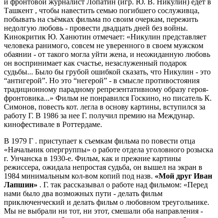
и фронтовой журналист Лопатин (игр. Ю. В. Никулин) едет в
Ташкент , чтобы навестить семью погибшего сослуживца,
побывать на съёмках фильма по своим очеркам, пережить
недолгую любовь - провести двадцать дней без войны.
Кинокритик Ю. Ханютин отмечает: «Никулин представляет
человека ранимого, совсем не уверенного в своем мужском
обаянии - от такого могла уйти жена, и неожиданную любовь
он воспринимает как счастье, незаслуженный подарок
судьбы... Было бы грубой ошибкой сказать, что Никулин - это
“антигерой”. Но это “негерой” - в смысле противостояния
традиционному парадному репрезентативному образу героя-
фронтовика...» Фильм не понравился Госкино, но писатель К.
Симонов, повесть кот. легла в основу картины, вступился за
работу Г. В 1986 за нее Г. получил премию на Междунар.
кинофестивале в Роттердаме.
В
1979 Г
. приступает к съемкам фильма по повести отца
«Начальник опергруппы» о работе отдела уголовного розыска
г. Унчанска в 1930-е. Фильм, как и прежние картины
режиссера, ожидала непростая судьба, он вышел на экран в
1984 минимальным кол-вом копий под назв.
«Мой друг Иван
Лапшин»
. Г. так рассказывал о работе над фильмом: «Перед
нами было два возможных пути - делать фильм
приключенческий и делать фильм о любовном треугольнике.
Мы не выбрали ни тот, ни этот, смешали оба направления -