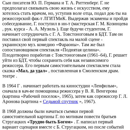
Сын писателя Ю. П. Германа и Т. А. Риттенберг. Г. не
предполагал связывать свою жизнь с искусством, ему
хотелось стать врачом, но, уступив воле отца, подал док-ты на
режиссерский фак-т ЛГИТМиК. Выдержав экзамены и пройдя
собеседование, Г. поступил в ин-т (мастерская Г. М. Козинцева
, рук. курса - А. А. Музиль ). Еще будучи студентом, Г.
начинает сотрудничать с Г. А. Товстоноговым в БДТ. Там он
поставил свой первый спектакль на малой сцене -
украинскую муз. комедию «Фараоны». Там же был
сопостановщиком спектакля «Поднятая целина».
Плодотворно поработав с Товстоноговым (1961–64), Г. решает
уйти из БДТ, чтобы сохранить себя как независимого
режиссера. Его первым самостоятельным спектаклем стала
сказка
«Мал, да удал»
, поставленная в Смоленском драм.
театре .
В
1964 Г
. начинает работать на киностудии «Ленфильм»,
сначала в кач-ве помощника режиссера у В. Я. Венгерова
(картина «Рабочий поселок», 1965), затем как сорежиссер Г. Л.
Аронова (картина «
Седьмой спутник
», 1967).
В 1968 должны были начаться съемки первой
самостоятельной картины Г. по мотивам повести братьев
Стругацких
«Трудно быть Богом»
. Г. написал первый
вариант сценария вместе с Б. Стругацким, но после событий