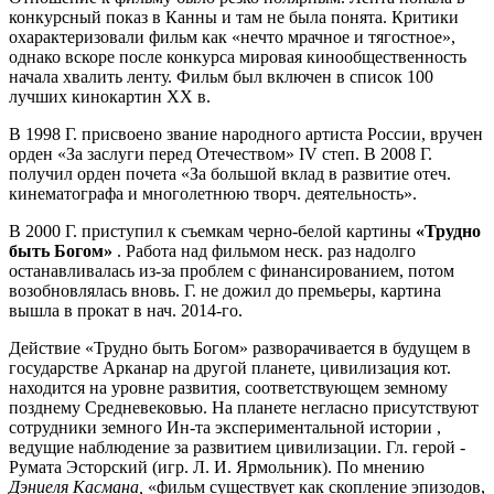
конкурсный показ в Канны и там не была понята. Критики
охарактеризовали фильм как «нечто мрачное и тягостное»,
однако вскоре после конкурса мировая кинообщественность
начала хвалить ленту. Фильм был включен в список 100
лучших кинокартин XX в.
В 1998 Г. присвоено звание народного артиста России, вручен
орден «За заслуги перед Отечеством» IV степ. В 2008 Г.
получил орден почета «За большой вклад в развитие отеч.
кинематографа и многолетнюю творч. деятельность».
В 2000 Г. приступил к съемкам черно-белой картины
«Трудно
быть Богом»
. Работа над фильмом неск. раз надолго
останавливалась из-за проблем с финансированием, потом
возобновлялась вновь. Г. не дожил до премьеры, картина
вышла в прокат в нач. 2014-го.
Действие «Трудно быть Богом» разворачивается в будущем в
государстве Арканар на другой планете, цивилизация кот.
находится на уровне развития, соответствующем земному
позднему Средневековью. На планете негласно присутствуют
сотрудники земного Ин-та экспериментальной истории ,
ведущие наблюдение за развитием цивилизации. Гл. герой -
Румата Эсторский (игр. Л. И. Ярмольник). По мнению
Дэниеля Касмана,
«фильм существует как скопление эпизодов,