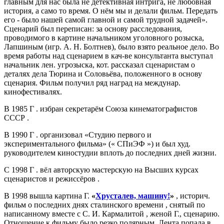
главным для нас была не детективная интрига, не любовная
история, а само то время. О нём мы и делали фильм. Передать
его - было нашей самой главной и самой трудной задачей».
Сценарий был переписан: за основу расследования,
проводимого в картине начальником уголовного розыска,
Лапшиным (игр. А. Н. Болтнев), было взято реальное дело. Во
время работы над сценарием в кач-ве консультанта выступал
начальник лен. угрозыска, кот. рассказал сценаристам о
деталях дела Тюрина и Соловьёва, положенного в основу
сценария. Фильм получил ряд наград на междунар.
кинофестивалях.
В
1985 Г
. избран секретарём Союза кинематографистов
СССР .
В
1990 Г
. организовал «Студию первого и
экспериментального фильма» (« СПиЭФ ») и был худ.
руководителем киностудии вплоть до последних дней жизни.
С
1998 Г
. вёл авторскую мастерскую на Высших курсах
сценаристов и режиссёров .
В 1998 вышла картина Г.
«
Хрусталев, машину!
»
, историч.
фильм о последних днях сталинского времени , снятый по
написанному вместе с С. И. Кармалитой , женой Г., сценарию.
Отношение к фильму было резко полярным. Лента попала в