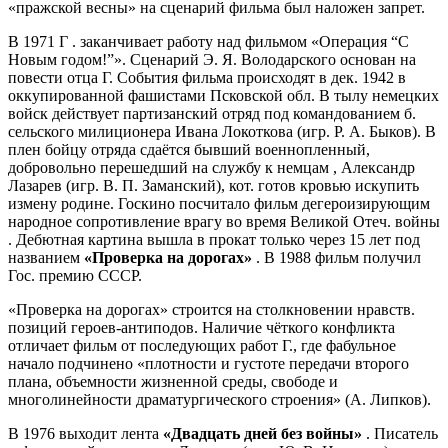
«пражской весны» на сценарий фильма был наложен запрет.
В
1971 Г
. заканчивает работу над фильмом «Операция “С
Новым годом!”». Сценарий Э. Я. Володарского основан на
повести отца Г. События фильма происходят в дек. 1942 в
оккупированной фашистами Псковской обл. В тылу немецких
войск действует партизанский отряд под командованием б.
сельского милиционера Ивана Локоткова (игр. Р. А. Быков). В
плен бойцу отряда сдаётся бывший военнопленный,
добровольно перешедший на службу к немцам , Александр
Лазарев (игр. В. П. Заманский), кот. готов кровью искупить
измену родине. Госкино посчитало фильм дегероизирующим
народное сопротивление врагу во время Великой Отеч. войны
. Дебютная картина вышла в прокат только через 15 лет под
названием
«
Проверка на дорогах
»
. В 1988 фильм получил
Гос. премию СССР.
«Проверка на дорогах» строится на столкновении нравств.
позиций героев-антиподов. Наличие чёткого конфликта
отличает фильм от последующих работ Г., где фабульное
начало подчинено «плотности и густоте передачи второго
плана, объемности жизненной среды, свободе и
многолинейности драматургического строения» (А. Липков).
В 1976 выходит лента
«
Двадцать дней без войны
»
. Писатель