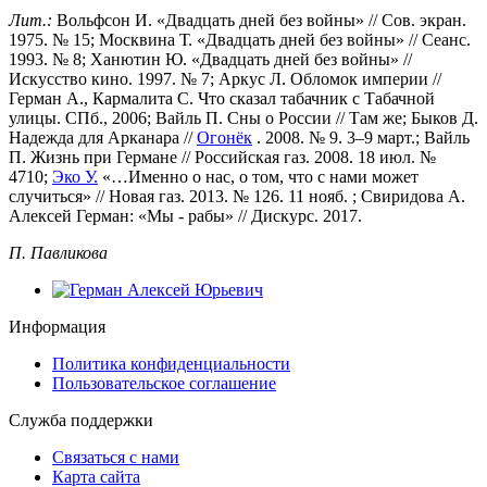
Лит.:
Вольфсон И. «Двадцать дней без войны» // Сов. экран.
1975. № 15; Москвина Т. «Двадцать дней без войны» // Сеанс.
1993. № 8; Ханютин Ю. «Двадцать дней без войны» //
Искусство кино. 1997. № 7; Аркус Л. Обломок империи //
Герман А., Кармалита С. Что сказал табачник с Табачной
улицы. СПб., 2006; Вайль П. Сны о России // Там же; Быков Д.
Надежда для Арканара //
Огонёк
. 2008. № 9. 3–9 март.; Вайль
П. Жизнь при Германе // Российская газ. 2008. 18 июл. №
4710;
Эко У.
«…Именно о нас, о том, что с нами может
случиться» // Новая газ. 2013. № 126. 11 нояб. ; Свиридова А.
Алексей Герман: «Мы - рабы» // Дискурс. 2017.
П. Павликова
Информация
Политика конфиденциальности
Пользовательское соглашение
Служба поддержки
Связаться с нами
Карта сайта