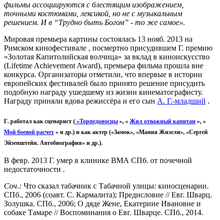
фильмы ассоциируются с блестящим изображением,
точными костюмами, лексикой, но не с музыкальным
решением. И в “Трудно быть Богом” - то же самое».
Мировая премьера картины состоялась 13 нояб. 2013 на
Римском кинофестивале , посмертно присудившем Г. премию
«Золотая Капитолийская волчица» за вклад в киноискусство
(Lifetime Achievement Award), премьера фильма прошла вне
конкурса. Организаторы отметили, что впервые в истории
европейских фестивалей было принято решение присудить
подобную награду ушедшему из жизни кинематографисту.
Награду приняли вдова режиссёра и его сын
А. Г.-младший
.
Г. работал как сценарист (
«Торпедоносцы
», «
Жил отважный капитан
», «
Мой боевой расчет
» и др.) и как актер («Замок», «Мания Жизели», «Сергей
Эйзенштейн. Автобиография» и др.).
В февр. 2013 Г. умер в клинике ВМА СПб. от почечной
недостаточности .
Соч.:
Что сказал табачник с Табачной улицы: киносценарии.
СПб., 2006 (соавт. С. Кармалита); Предисловие // Евг. Шварц.
Золушка. СПб., 2006; О дяде Жене, Екатерине Ивановне и
собаке Тамаре // Воспоминания о Евг. Шварце. СПб., 2014.