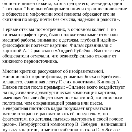
он почти лишен сюжета, хотя в центре его, очевидно, один
“господин” Бог, чьи обширные знания и странное положение
в обществе и мифологии этой планеты обрекают его на
скитания по миру почти без смысла, надежды и радости».
Первые отзывы посмотревших, в основном коллег Г. по
кинематографич. цеху, были положительными: отмечали
масштаб работы, внимание к деталям, глубокий идейно-
философский подтекст картины. Фильм сравнивали с
картиной А. Тарковского «Андрей Рублёв» . Вместе с тем
обозреватели отмечали, что режиссёр сильно отходит от
книжного первоисточника.
Многие критики рассуждают об изобразительной,
живописной стороне фильма, упоминая Босха и Брейгеля-
младшего, сравнивая ленту Г. с их полотнами. Киновед А.
Плахов писал после премьеры: «Сильнее всего воздействует
на подсознание драматургическая композиция картины,
имеющая больше общего именно с картиной, живописным
полотном, чем с экранизацией романа или пьесы.
Невероятная плотность кадра побуждает вгрызаться в
материю экрана и рассматривать её по кусочкам, по
фрагментам, по деталям, пытаясь выстроить в своей голове
целое». Петербургский композитор В. Лебедев , написавший
музыку к картине, отметил особенность тв-ва Г.: «
Все его