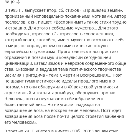
лицо...).
В
1995 Г
. выпускает втор. сб. стихов - «Пришелец земли»,
пронизанный испове­дально-покаянными мотивами. Автор
послеслов. к кн. пишет: «Воспринимать такие стихи трудно
и страшно. Для этого необходи­мо мужество... Для этого
необходима „взрос­лость” - взрослость современника,
который хочет, способен, имеет мужество осознавать себя
в мире, не оправдавшем оптимистичес­кие посулы
европейского гуманизма. Приго­товьтесь к восприятию
отражения в поэзии мук и конвульсий сегодняшней
цивилизации, катаклизмов и неврозов современного обще­
ства. Сквозная и ведущая тема поэтического творчества
Василия Пригодича - тема Смер­ти и Воскрешения... Поэт
не щадит гуманис­тические идеалы прошлого именно
потому, что они обнаружили в XX веке свой утопичес­ки
агрессивный и тоталитарный дух, оберну­лись против
Человека, почти неузнаваемо обезобразили его
божественный лик... Но не угасает надежда на
возвращение Бога, на воскрешение Человека. Поэт ждет
возвра­щения Бога после почти целого столетия заб­вения
его Человеком».
В третью кн. Г. «Ветер в ничто» (СПб., 2001) вошли стих.