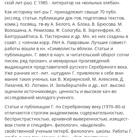
ской лит-ры). С 1985 - литератор на «воль­ных хлебах».
Как историку лит-ры Г. принадлежит свы­ше 70 публ.
(исслед. ста­тьи, публикации док-тов, подготовка тек­стов,
комм.), посвящ. тв-ву А. Бе­лого, А. Блока, В. Брюсова, М.
Волошина, А. Ремизова, Ф. Сологуба, В. Зоргенфрея, Ю.
Балтрушайтиса, Б. Пастернака и др. Мн. из них созданы в
соавт. с членом-корр. РАН А. Лавровым. Лучшие совмест.
работы вошли в кн. «Симво­листы вблизи. Статьи и
публикации». Г. ввел в науч. и читательский оборот сот­ни
писем, ряд прозаич. и мемуарных произведений
выдающихся представителей русского Серебряного века.
Уже ранние ист.-лит. «штудии» Г. привлекли к себе вни­
мание таких ученых, как В. Жирмунский, М. Алексеев, Д.
Лихачев, Ю. Лотман, И. Зильберштейн и др., кот. высо­ко
оценили источниковедч. ценность и высокое кач-во
исследований молодого ученого.
Статьи и публикации Г. по Серебряному веку (1970–80-х)
отличаются строгим акаде­мизмом, содержательностью,
беспристраст­ностью, архивной выверенностью, изящест­
вом стиля и специфич. филологич. «выдел­кой»,
свойственной ученым петерб. филологич. школы. Работы Г.