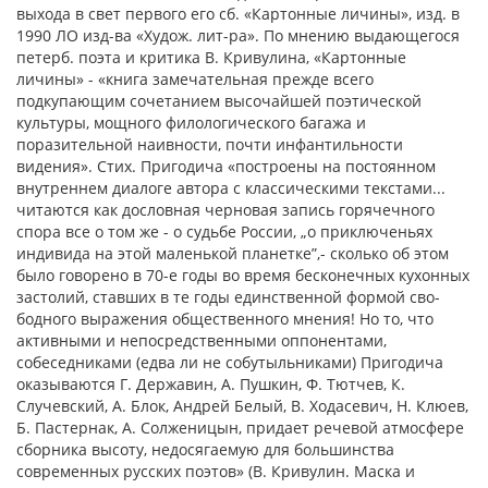
выхода в свет первого его сб. «Картонные личины», изд. в
1990 ЛО изд-ва «Худож. лит-ра». По мнению выдающегося
петерб. поэта и критика В. Кривулина, «Кар­тонные
личины» - «книга замечательная прежде всего
подкупающим сочетанием вы­сочайшей поэтической
культуры, мощного филологического багажа и
поразительной наивности, почти инфантильности
видения». Стих. Пригодича «построены на по­стоянном
внутреннем диалоге автора с клас­сическими текстами...
читаются как дослов­ная черновая запись горячечного
спора все о том же - о судьбе России, „о приключень­ях
индивида на этой маленькой планетке”,- сколько об этом
было говорено в 70-е годы во время бесконечных кухонных
застолий, ставших в те годы единственной формой сво­
бодного выражения общественного мнения! Но то, что
активными и непосредственными оппонентами,
собеседниками (едва ли не со­бутыльниками) Пригодича
оказываются Г. Державин, А. Пушкин, Ф. Тютчев, К.
Случевский, А. Блок, Андрей Белый, В. Ходасе­вич, Н. Клюев,
Б. Пастернак, А. Солженицын, придает речевой атмосфере
сборника высо­ту, недосягаемую для большинства
современ­ных русских поэтов» (В. Кривулин. Маска и