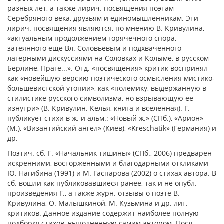
разных лет, а также лирич. посвящения поэтам
Серебряного ве­ка, друзьям и единомышленникам. Эти
лирич. посвящения являются, по мнению В. Кривулина,
«актуальным продолжением горячечного спора,
затеянного еще Вл. Соло­вьевым и подхваченного
лагерными дискус­сиями на Соловках и Колыме, в русском
Бер­лине, Праге...». Отд. «посвящения» критик воспринял
как «новейшую версию по­этического осмысления мистико-
большевистской утопии», как «полемику, выдержанную в
стилистике русского символизма, но взрыва­ющую ее
изнутри» (В. Кривулин. Келья, книга и вселенная). Г.
публикует стихи в ж. и альм.: «Новый ж.» (СПб.), «Арион»
(М.), «Византийский ангел» (Киев), «Kreschatik» (Германия) и
др.
Поэтич. сб. Г. «Начальник тишины» (СПб., 2006) предварен
искренними, восторженными и благодарными откликами
Ю. Нагибина (1991) и М. Гаспарова (2002) о стихах автора. В
сб. вошли как публиковавшиеся ранее, так и не опубл.
произведения Г., а также журн. отзывы о поэте В.
Кривулина, О. Малышкиной, М. Кузьмина и др. лит.
критиков. Данное издание содержит наиболее полную
подборку стихов, выполненную самим автором. Посл.