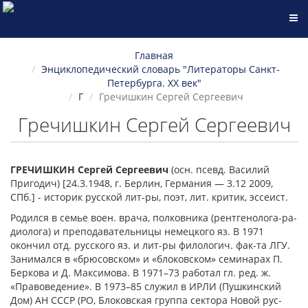
Главная
Энциклопедический словарь "Литераторы Санкт-
Петербурга. XX век"
Г
Гречишкин Сергей Сергеевич
Гречишкин Сергей Сергеевич
ГРЕЧИ́ШКИН Сергей Сергеевич
(осн. псевд. Василий
Пригодич) [24.3.1948, г. Берлин, Германия ― 3.12 2009,
СПб.] - историк русской лит-ры, поэт, лит. кри­тик, эссеист.
Родился в семье воен. врача, полковника (рентгенолога-ра­
диолога) и преподавательницы немецкого яз. В 1971
окончил отд. рус­ского яз. и лит-ры филологич. фак-та ЛГУ.
Занимал­ся в «брюсовском» и «блоковском» семина­рах П.
Беркова и Д. Максимова. В 1971–73 работал гл. ред. ж.
«Правоведение». В 1973–85 служил в ИРЛИ (Пушкинский
Дом) АН СССР (РО, Блоковская группа сектора Новой рус­