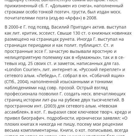
прижизненный сб. Г. «Дольмен из снега», наполненный
строками особо тонкой поэтич. грусти, был издан моск.
почитателями поэта (изд-во «Арфа») в 2008.
В 2000-е Г. под псевд. Ва­силий Пригодич актив. выступал
как лит. критик, эссеист. Свыше 130 ст. о книжных новинках
размещено на страницах рунета. Иногда Г. выступал на
страницах периодики и как полит. пуб­лицист. Ст. и
пространные эссе Г. зачастую вызывали яростную и
нелицеприят­ную полемику как в «бумажных», так и в се­
тевых изд. 25 своих ст. и заметок, написанных для газ.
«London Courier», лит. интернет-ж. «Русский переплет» и
сетевого альм. «Лебедь», Г. собрал в кн. «Собачий ящик»
(СПб., 2004), наполненной изысканными и тонкими
наблюдениями над совр. прозой. Острый взгляд
профессионала позволил Г. создать неск. впечатляющих
страниц истории лит-ры на рубеже двух тысячелетий. В
пространном инт. (2003) для сетевого альм. «Невская
ассамблея», в кот. Г. выразил свое ключевое творч. кредо и
привел биографич. подробности, иронически заявлял: «О
плохих книгах я никогда не пишу, посему мои рецензии
весьма комплиментарны. Книги, о кот. пописываю, всегда