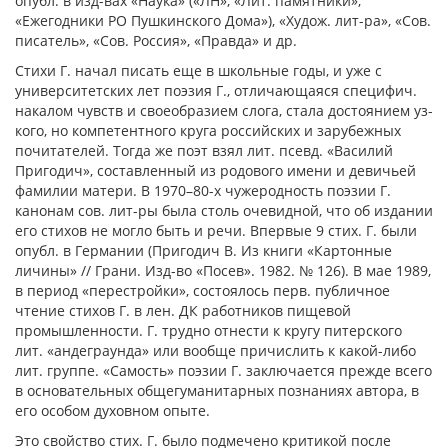
опубл. в изд-вах «Наука» («ЛН», «Лит. памятники»,
«Ежегодники РО Пушкинского Дома»), «Худож. лит-ра», «Сов.
писатель», «Сов. Россия», «Правда» и др.
Стихи Г. начал писать еще в школьные го­ды, и уже с
университетских лет поэзия Г., от­личающаяся специфич.
накалом чувств и своеобразием слога, стала достоянием уз­
кого, но компетентного круга российских и зарубежных
почитателей. Тогда же поэт взял лит. псевд. «Василий
Пригодич», со­ставленный из родового имени и девичьей
фамилии матери. В 1970–80-х чужеродность поэзии Г.
канонам сов. лит-ры была столь очевидной, что об издании
его стихов не могло быть и речи. Впервые 9 стих. Г. были
опубл. в Германии (Приго­дич В. Из книги «Картонные
личины» // Грани. Изд-во «Посев». 1982. № 126). В мае 1989,
в период «перестрой­ки», состоялось перв. публичное
чтение стихов Г. в лен. ДК ра­ботников пищевой
промышленности. Г. труд­но отнести к кругу питерского
лит. «андегра­унда» или вообще причислить к какой-либо
лит. группе. «Самость» поэзии Г. заключается прежде всего
в основательных общегумани­тарных познаниях автора, в
его особом ду­ховном опыте.
Это свойство стих. Г. было подмечено кри­тикой после