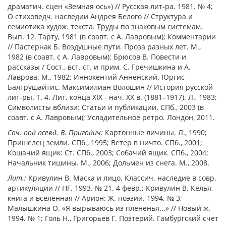
драматич. сцен «Земная ось») // Русская лит-ра. 1981. № 4;
О стиховедч. наследии Андрея Белого // Структура и
семиотика худож. текста. Труды по знаковым системам.
Вып. 12. Тарту, 1981 (в соавт. с А. Лавровым); Комментарии
// Пастернак Б. Воздушные пути. Проза разных лет. М.,
1982 (в соавт. с А. Лавровым); Брюсов В. Повести и
рассказы / Сост., вст. ст. и прим. С. Гречишкина и А.
Лаврова. М., 1982; Иннокентий Анненский. Юргис
Балтрушайтис. Максимилиан Волошин // История русской
лит-ры. Т. 4. Лит. конца XIX - нач. XX в. (1881–1917). Л., 1983;
Символисты вблизи: Статьи и публикации. СПб., 2003 (в
соавт. с А. Лавровым); Усладительное ретро. Лондон, 2011.
Соч. под псевд. В. Пригодич:
Картонные личины. Л., 1990;
Пришелец земли. СПб., 1995; Ветер в ничто. СПб., 2001;
Кошачий ящик: Ст. СПб., 2003; Собачий ящик. СПб., 2004;
Начальник тишины. М., 2006; Дольмен из снега. М., 2008.
Лит.:
Кривулин В. Маска и лицо. Классич. на­следие в совр.
артикуляции // НГ. 1993. № 21. 4 февр.; Кривулин В. Келья,
книга и вселенная // Арион: Ж. поэзии. 1994. № 3;
Малышкина О. «Я вырываюсь из плененья...» // Новый ж.
1994. № 1; Голь Н., Григорьев Г. Поэтерий. Гамбургский счет