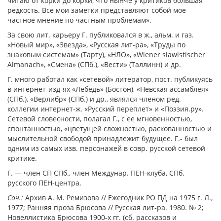
читаю от корки до корки, что нынче у критиков большая
редкость. Все мои заметки представляют собой мое
частное мнение по частным проблемам».
За свою лит. карьеру Г. публиковался в ж., альм. и газ.
«Новый мир», «Звезда», «Русская лит-ра», «Труды по
знаковым системам» (Тарту), «НЛО», «Wiener slawistischer
Almanach», «Смена» (СПб.), «Вести» (Тал­линн) и др.
Г. много работал как «сетевой» литера­тор, пост. публикуясь
в интернет-изд-ях «Лебедь» (Бостон), «Невская ассамб­лея»
(СПб.), «Верлибр» (СПб.) и др., являлся членом ред.
коллегии интернет-ж. «Русский переплет» и «Поэзия.ру».
Сетевой словесности, полагал Г., с ее мгно­венностью,
спонтанностью, «цветущей слож­ностью, раскованностью и
мыслительной сво­бодой принадлежит будущее. Г.- был
одним из са­мых изв. персонажей в совр. русской сетевой
критике.
Г. ― член СП СПб., член Междунар. ПЕН-клуба, СПб.
русского ПЕН-центра.
Соч.:
Архив А. М. Ремизова // Ежегодник РО ПД на 1975 г. Л.,
1977; Ранняя проза Брюсова // Русская лит-ра. 1980. № 2;
Новеллистика Брюсова 1900-х гг. (сб. рассказов и