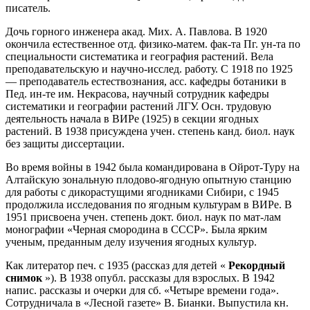
писатель.
Дочь горного инженера акад. Мих. А. Павлова. В 1920
окончила естественное отд. физико-матем. фак-та Пг. ун-та по
специальности систематика и география растений. Вела
преподавательскую и научно-исслед. работу. С 1918 по 1925
― преподаватель естествознания, асс. кафедры ботаники в
Пед. ин-те им. Некрасова, научный сотрудник кафедры
систематики и географии растений ЛГУ. Осн. трудовую
деятельность начала в ВИРе (1925) в секции ягодных
растений. В 1938 присуждена учен. степень канд. биол. наук
без защиты диссертации.
Во время войны в 1942 была командирована в Ойрот-Туру на
Алтайскую зональную плодово-ягодную опытную станцию
для работы с дикорастущими ягодниками Сибири, с 1945
продолжила исследования по ягодным культурам в ВИРе. В
1951 присвоена учен. степень докт. биол. наук по мат-лам
монографии «Черная смородина в СССР». Была ярким
ученым, преданным делу изучения ягодных культур.
Как литератор печ. с 1935 (рассказ для детей «
Рекордный
снимок
»). В 1938 опубл. рассказы для взрослых. В 1942
напис. рассказы и очерки для сб. «Четыре времени года».
Сотрудничала в «Лесной газете» В. Бианки. Выпустила кн.