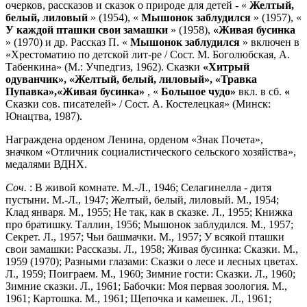
очерков, рассказов и сказок о природе для детей - «
Желтый,
белый, лиловый
» (1954), «
Мышонок заблудился
» (1957), «
У каждой пташки свои замашки
» (1958),
«Живая бусинка
» (1970) и др. Рассказ П. «
Мышонок заблудился
» включен в
«Хрестоматию по детской лит-ре / Сост. М. Боголюбская, А.
Табенкина» (М.: Учпедгиз, 1962). Сказки
«Хитрый
одуванчик», «Желтый, белый, лиловый», «Травка
Пупавка»,
«Живая бусинка»
, «
Большое чудо»
вкл. в сб.
«
Сказки сов. писателей» / Сост. А. Костелецкая» (Минск:
Юнацтва, 1987).
Награждена орденом Ленина, орденом «Знак Почета»,
значком «Отличник социалистического сельского хозяйства»,
медалями ВДНХ.
Соч.
: В живой комнате. М.-Л., 1946; Селагинелла - дитя
пустыни. М.-Л., 1947; Желтый, белый, лиловый. М., 1954;
Клад января. М., 1955; Не так, как в сказке. Л., 1955; Книжка
про братишку. Таллин, 1956; Мышонок заблудился. М., 1957;
Секрет. Л., 1957; Чьи башмачки. М., 1957; У всякой пташки
свои замашки: Рассказы. Л., 1958; Живая бусинка: Сказки. М.,
1959 (1970); Разными глазами: Сказки о лесе и лесных цветах.
Л., 1959; Поиграем. М., 1960; Зимние гости: Сказки. Л., 1960;
Зимние сказки. Л., 1961; Бабочки: Моя первая зоология. М.,
1961; Картошка. М., 1961; Щепочка и камешек. Л., 1961;