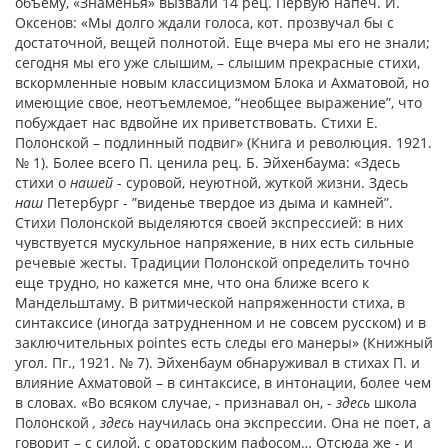
объему, «Знаменья» вызвали 14 рец. Первую напеч. И.
Оксенов: «Мы долго ждали голоса, кот. прозвучал бы с
достаточной, вещей полнотой. Еще вчера мы его не знали;
сегодня мы его уже слышим, – слышим прекрасные стихи,
вскормленные новым классицизмом Блока и Ахматовой, но
имеющие свое, неотъемлемое, “необщее выражение”, что
побуждает нас вдвойне их приветствовать. Стихи Е.
Полонской – подлинный подвиг» (Книга и революция. 1921.
№ 1). Более всего П. ценила рец. Б. Эйхенбаума: «Здесь
стихи о
нашей
- суровой, неуютной, жуткой жизни. Здесь
наш
Петербург - ”виденье твердое из дыма и камней”.
Стихи Полонской выделяются своей экспрессией: в них
чувствуется мускульное напряжение, в них есть сильные
речевые жесты. Традиции Полонской определить точно
еще трудно, но кажется мне, что она ближе всего к
Мандельштаму. В ритмической напряженности стиха, в
синтаксисе (иногда затрудненном и не совсем русском) и в
заключительных pointes есть следы его манеры» (Книжный
угол. Пг., 1921. № 7). Эйхенбаум обнаруживал в стихах П. и
влияние Ахматовой – в синтаксисе, в интонации, более чем
в словах. «Во всяком случае, - признавал он, -
здесь
школа
Полонской
, здесь
научилась она экспрессии. Она не поет, а
говорит – с силой, с ораторским пафосом… Отсюда же - и