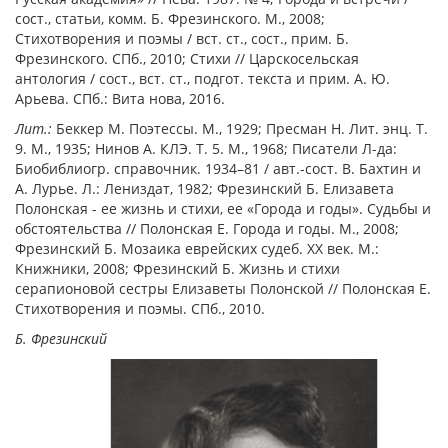
сост., статьи, комм. Б. Фрезинского. М., 2008;
Стихотворения и поэмы / вст. ст., сост., прим. Б.
Фрезинского. СПб., 2010; Стихи // Царскосельская
антология / сост., вст. ст., подгот. текста и прим. А. Ю.
Арьева. СПб.: Вита нова, 2016.
Лит.:
Беккер М. Поэтессы. М., 1929; Пресман Н. Лит. энц. Т.
9. М., 1935; Нинов А. КЛЭ. Т. 5. М., 1968; Писатели Л-да:
Биобиблиогр. справочник. 1934–81 / авт.-сост. В. Бахтин и
А. Лурье. Л.: Лениздат, 1982; Фрезинский Б. Елизавета
Полонская - ее жизнь и стихи, ее «Города и годы». Судьбы и
обстоятельства // Полонская Е. Города и годы. М., 2008;
Фрезинский Б. Мозаика еврейских судеб. ХХ век. М.:
Книжники, 2008; Фрезинский Б. Жизнь и стихи
серапионовой сестры Елизаветы Полонской // Полонская Е.
Стихотворения и поэмы. СПб., 2010.
Б. Фрезинский