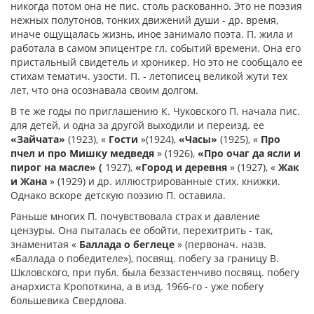
никогда потом она не пис. столь раскованно. Это не поэзия
нежных полутонов, тонких движений души - др. время,
иначе ощущалась жизнь, иное занимало поэта. П. жила и
работала в самом эпицентре гл. событий времени. Она его
пристальный свидетель и хроникер. Но это не сообщало ее
стихам тематич. узости. П. - летописец великой жути тех
лет, что она осознавала своим долгом.
В те же годы по приглашению К. Чуковского П. начала пис.
для детей, и одна за другой выходили и переизд. ее
«Зайчата»
(1923), «
Гости
»(1924),
«Часы»
(1925), «
Про
пчел и про Мишку медведя
» (1926),
«Про очаг да ясли и
пирог на масле» (
1927),
«Город и деревня
» (1927), «
Жак
и Жана
» (1929) и др. иллюстрированные стих. книжки.
Однако вскоре детскую поэзию П. оставила.
Раньше многих П. почувствовала страх и давление
цензуры. Она пыталась ее обойти, перехитрить - так,
знаменитая «
Баллада о беглеце
» (первонач. назв.
«Баллада о победителе»), посвящ. побегу за границу В.
Шкловского, при публ. была беззастенчиво посвящ. побегу
анархиста Кропоткина, а в изд. 1966-го - уже побегу
большевика Свердлова.