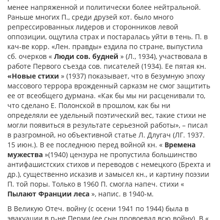
менее напряженной и политически более нейтральной.
Раньше многих П., среди друзей кот. было много
репрессированных лидеров и сторонников левой
оппозиции, ощутила страх и постаралась уйти в тень. П. в
кач-ве корр. «Лен. правды» ездила по стране, выпустила
сб. очерков «
Люди сов. будней
» (Л., 1934), участвовала в
работе Первого съезда сов. писателей (1934). Ее пятая кн.
«Новые стихи
» (1937) показывает, что в безумную эпоху
массового террора врожденный сарказм не смог защитить
ее от всеобщего дурмана. «Как бы мы ни расценивали то,
что сделано Е. Полонской в прошлом, как бы ни
определяли ее удельный поэтический вес, такие стихи не
могли появиться в результате серьезной работы», – писал
в разгромной, но объективной статье Л. Длугач (ЛГ. 1937.
15 июн.). В ее последнюю перед войной кн. «
Времена
мужества
»(1940) цензура не пропустила большинство
антифашистских стихов и переводов с немецкого (Брехта и
др.), существенно исказив и замысел кн., и картину поэзии
П. той поры. Только в 1960 П. смогла напеч. стихи «
Пылают Франции леса
», напис. в 1940-м.
В Великую Отеч. войну (с осени 1941 по 1944) была в
эвакуации в р-не Перми (ее сын провоевал всю войну). В «