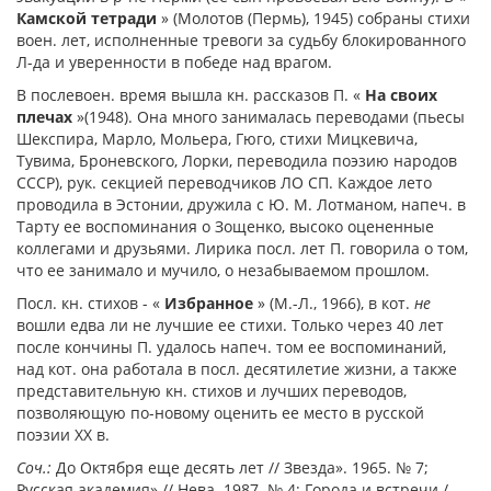
Камской тетради
» (Молотов (Пермь), 1945) собраны стихи
воен. лет, исполненные тревоги за судьбу блокированного
Л-да и уверенности в победе над врагом.
В послевоен. время вышла кн. рассказов П. «
На своих
плечах
»(1948). Она много занималась переводами (пьесы
Шекспира, Марло, Мольера, Гюго, стихи Мицкевича,
Тувима, Броневского, Лорки, переводила поэзию народов
СССР), рук. секцией переводчиков ЛО СП. Каждое лето
проводила в Эстонии, дружила с Ю. М. Лотманом, напеч. в
Тарту ее воспоминания о Зощенко, высоко оцененные
коллегами и друзьями. Лирика посл. лет П. говорила о том,
что ее занимало и мучило, о незабываемом прошлом.
Посл. кн. стихов - «
Избранное
» (М.-Л., 1966), в кот.
не
вошли едва ли не лучшие ее стихи. Только через 40 лет
после кончины П. удалось напеч. том ее воспоминаний,
над кот. она работала в посл. десятилетие жизни, а также
представительную кн. стихов и лучших переводов,
позволяющую по-новому оценить ее место в русской
поэзии ХХ в.
Соч.:
До Октября еще десять лет // Звезда». 1965. № 7;
Русская академия» // Нева. 1987. № 4; Города и встречи /