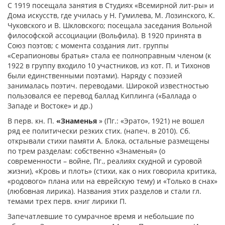
С 1919 посещала занятия в Студиях «Всемирной лит-ры» и
Дома искусств, где училась у Н. Гумилева, М. Лозинского, К.
Чуковского и В. Шкловского; посещала заседания Вольной
философской ассоциации (Вольфила). В 1920 принята в
Союз поэтов; с момента создания лит. группы
«Серапионовы братья» стала ее полноправным членом (к
1922 в группу входило 10 участников, из кот. П. и Тихонов
были единственными поэтами). Наряду с поэзией
занималась поэтич. переводами. Широкой известностью
пользовался ее перевод баллад Киплинга («Баллада о
Западе и Востоке» и др.)
В перв. кн. П.
«Знаменья
» (Пг.: «Эрато», 1921) не вошел
ряд ее политически резких стих. (напеч. в 2010). Сб.
открывали стихи памяти А. Блока, остальные размещены
по трем разделам: собственно «Знаменья» (о
современности – войне, Пг., реалиях скудной и суровой
жизни), «Кровь и плоть» (стихи, как о них говорила критика,
«родового» плана или на еврейскую тему) и «Только в снах»
(любовная лирика). Названия этих разделов и стали гл.
темами трех перв. книг лирики П.
Запечатлевшие то сумрачное время и небольшие по