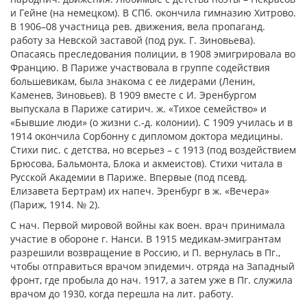
и Гейне (на немецком). В СПб. окончила гимназию Хитрово.
В 1906–08 участница рев. движения, вела пропаганд.
работу за Невской заставой (под рук. Г. Зиновьева).
Опасаясь преследования полиции, в 1908 эмигрировала во
Францию. В Париже участвовала в группе содействия
большевикам, была знакома с ее лидерами (Ленин,
Каменев, Зиновьев). В 1909 вместе с И. Эренбургом
выпускала в Париже сатирич. ж. «Тихое семейство» и
«Бывшие люди» (о жизни с.-д. колонии). С 1909 училась и в
1914 окончила Сорбонну с дипломом доктора медицины.
Стихи пис. с детства, но всерьез – с 1913 (под воздействием
Брюсова, Бальмонта, Блока и акмеистов). Стихи читала в
Русской Академии в Париже. Впервые (под псевд.
Елизавета Бертрам) их напеч. Эренбург в ж. «Вечера»
(Париж, 1914. № 2).
С нач. Первой мировой войны как воен. врач принимала
участие в обороне г. Нанси. В 1915 медикам-эмигрантам
разрешили возвращение в Россию, и П. вернулась в Пг.,
чтобы отправиться врачом эпидемич. отряда на Западный
фронт, где пробыла до нач. 1917, а затем уже в Пг. служила
врачом до 1930, когда перешла на лит. работу.