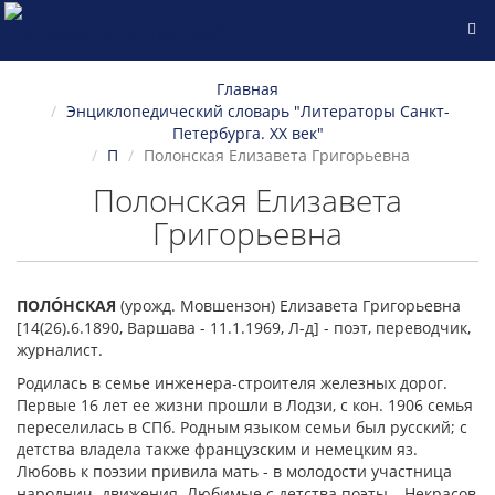
Главная
Энциклопедический словарь "Литераторы Санкт-
Петербурга. XX век"
П
Полонская Елизавета Григорьевна
Полонская Елизавета
Григорьевна
ПОЛÓНСКАЯ
(урожд. Мовшензон) Елизавета Григорьевна
[14(26).6.1890, Варшава - 11.1.1969, Л-д] - поэт, переводчик,
журналист.
Родилась в семье инженера-строителя железных дорог.
Первые 16 лет ее жизни прошли в Лодзи, с кон. 1906 семья
переселилась в СПб. Родным языком семьи был русский; с
детства владела также французским и немецким яз.
Любовь к поэзии привила мать - в молодости участница
народнич. движения. Любимые с детства поэты – Некрасов