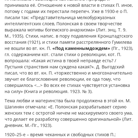
принимала её. Отношение к новой власти в стихах П. иное,
потому с годами их перестали перепеч. Уже в 1930-е о П.
писали так: «Представительница мелкобуржуазных
интеллигентских слоев, Полонская в своем творчестве
выражала мотивы богемского анархизма» (Лит. энц. Т. 9.
М., 1935). Стихи, напис. в пору подавления Кронштадтского
восстания (1921), и стихи памяти расстрелянного Гумилева
не вошли во вт. кн. П.
«Под каменным
дождем»
(Пг., 1923),
гл. содержанием кот. стали стихи о революции, кот. П.
вопрошала: «Какая истина в твоей неправде есть? /
Пустыня странствия нам суждена какая?». Д. Выгодский
писал, что во вт. кн. П. «торжественно и многозначительно
звучит ее благословение революции, ее ода тому, что
совершилось <…> Во всех ее стихах чувствуется установка
на силу» (Книга и революция. 1923. № 3).
Тема любви и материнства была продолжена в этой кн. М.
Шагинян отмечала: «Е. Полонская разрабатывает серию
женских тем с остротой ничем не маскируемого своего ума,
что делает ее разработку совершенно оригинальной» (Лит.
дневник. М.-Пг., 1923).
1920–25-е – время чеканных и свободных стихов П.;