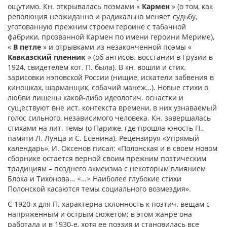
ощутимо. Кн. открывалась поэмами «
Кармен
» (о том, как
революция неожиданно и радикально меняет судьбу,
уготованную прежним строем героине с табачной
фабрики, прозванной Кармен по имени героини Мериме),
«
В петле
» и отрывками из незаконченной поэмы «
Кавказский пленник
» (об антисов. восстании в Грузии в
1924, свидетелем кот. П. была). В кн. вошли и стих.
зарисовки нэповской России (нищие, искатели забвения в
киношках, шарманщик, собачий манеж…). Новые стихи о
любви лишены какой-либо идеологич. оснастки и
существуют вне ист. контекста времени, в них узнаваемый
голос сильного, независимого человека. Кн. завершалась
стихами на лит. темы (о Париже, где прошла юность П.,
памяти Л. Лунца и С. Есенина). Рецензируя «Упрямый
календарь», И. Оксенов писал: «Полонская и в своем новом
сборнике остается верной своим прежним поэтическим
традициям – позднего акмеизма с некоторым влиянием
Блока и Тихонова… <…> Наиболее глубокие стихи
Полонской касаются темы социального возмездия».
С 1920-х для П. характерна склонность к поэтич. вещам с
напряженным и острым сюжетом; в этом жанре она
работала и в 1930-е, хотя ее поэзия и становилась все