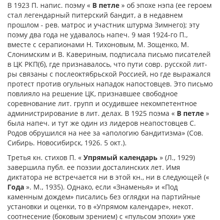
В 1923 П. напис. поэму «
В петле
» об эпохе нэпа (ее героем
стал легендарный питерский бандит, а в недавнем
прошлом - рев. матрос и участник штурма Зимнего); эту
поэму два года не удавалось напеч. 9 мая 1924-го П.,
вместе с серапионами Н. Тихоновым, М. Зощенко, М.
Слонимским и В. Кавериным, подписала письмо писателей
в ЦК РКП(б), где признавалось, что пути совр. русской лит-
ры связаны с послеоктябрьской Россией, но где выражался
протест против огульных нападок напостовцев. Это письмо
повлияло на решение ЦК, признавшее свободное
соревнование лит. групп и осудившее некомпетентное
администрирование в лит. делах. В 1925 поэма «
В петле
»
была напеч. и тут же один из лидеров неапостовцев С.
Родов обрушился на нее за «апологию бандитизма» (Сов.
Сибирь. Новосибирск, 1926. 5 окт.).
Третья кн. стихов П. «
Упрямый календарь
» (Л., 1929)
завершила публ. ее поэзии досталинских лет. Имя
диктатора не встречается ни в этой кн., ни в следующей («
Года
». М., 1935). Однако, если «Знаменья» и «Под
каменным дождем» писались без оглядки на партийные
установки и оценки, то в «Упрямом календаре», некот.
соотнесение (боковым зрением) с «пульсом эпохи» уже