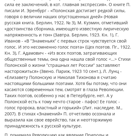
сила ее заключений, в кот. главная экспрессия». О книге П.
писали И. Эренбург - «Полонская достигает редкой силы,
говоря о величии наших опустошенных дней» (Новая
русская книга. Берлин, 1922. № 3), М. Кузмин, отметивший
«достоинства сборника, имеющего известную лирическую
напряженность и тон» (Завтра. Берлин, 1923. Кн. 1), Г.
Иванов - «В ”Знаменьях” с первых строк чувствуется свой
голос. И это несомненно голос поэта» (Цех поэтов. Пг., 1922.
Кн. 3), Г. Адамович - «Из всех поэтов, затрагивающих
общественные темы, она одна нашла свой голос <…> Cтихи
Полонской о жизни ”страшных лет России” заставляют
насторожиться» (Звено. Париж, 1923 10 сент.), Л. Лунц -
«Елизавету Полонскую и Николая Тихонова я считаю
настоящими большими поэтами. Хотя бы потому, что они
касаются современных тем, смотрят в глаза Революции.
Таких поэтов, особенно у нас в Петербурге, нет. А у
Полонской есть к тому нечто старое - пафос! Ее голос -
голос пророка, властный и горький» (Лит. наследие. М.,
2007). В стихах «Знамений» П. отчетливо осознала и
выразила как свое еврейство, так и неотторжимую
принадлежность к русской культуре.
П. понимала Революцию как явление Природы и