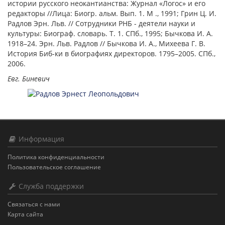
истории русского неокантианства: Журнал «Логос» и его
редакторы //Лица: Биогр. альм. Вып.
1. М
., 1991; Грин Ц. И.
Радлов Эрн. Льв. // Сотрудники РНБ - деятели науки и
культуры: Биограф. словарь. Т. 1. СПб., 1995; Бычкова И. А.
1918–24. Эрн. Льв. Радлов // Бычкова И. А., Михеева Г. В.
История Биб-ки в биографиях директоров. 1795–2005. СПб.,
2006.
Евг. Биневич
Информация
Политика конфиденциальности
Пользовательское соглашение
Служба поддержки
Связаться с нами
Карта сайта