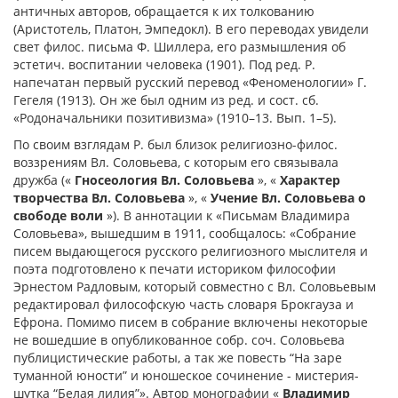
античных авторов, обращается к их толкованию
(Аристотель, Платон, Эмпедокл). В его переводах увидели
свет филос. письма Ф. Шиллера, его размышления об
эстетич. воспитании человека (1901). Под ред. Р.
напечатан первый русский перевод «Феноменологии» Г.
Гегеля (1913). Он же был одним из ред. и сост. сб.
«Родоначальники позитивизма» (1910–13. Вып. 1–5).
По своим взглядам Р. был близок религиозно-филос.
воззрениям Вл. Соловьева, с которым его связывала
дружба («
Гносеология Вл. Соловьева
», «
Характер
творчества Вл. Соловьева
», «
Учение Вл. Соловьева о
свободе воли
»). В аннотации к «Письмам Владимира
Соловьева», вышедшим в 1911, сообщалось: «Собрание
писем выдающегося русского религиозного мыслителя и
поэта подготовлено к печати историком философии
Эрнестом Радловым, который совместно с Вл. Соловьевым
редактировал философскую часть словаря Брокгауза и
Ефрона. Помимо писем в собрание включены некоторые
не вошедшие в опубликованное собр. соч. Соловьева
публицистические работы, а так же повесть “На заре
туманной юности” и юношеское сочинение - мистерия-
шутка “Белая лилия”». Автор монографии «
Владимир