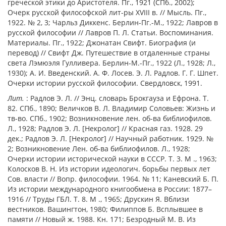
греческой этики до Аристотеля. Пг., 1921 (СПб., 2002);
Очерк русской философской лит-ры ХVIII в. // Мысль. Пг.,
1922. № 2, 3; Чарльз Диккенс. Берлин-Пг.-М., 1922; Лавров в
русской философии // Лавров П. Л. Статьи. Воспоминания.
Материалы. Пг., 1922; Джонатан Свифт. Биография (и
перевод) // Свифт Дж. Путешествие в отдаленные страны
света Лэмюэля Гулливера. Берлин-М.-Пг., 1922 (Л., 1928; Л.,
1930); А. И. Введенский. А. Ф. Лосев. Э. Л. Радлов. Г. Г. Шпет.
Очерки истории русской философии. Свердловск, 1991.
Лит.
: Радлов Э. Л. // Энц. словарь Брокгауза и Ефрона. Т.
82. СПб., 1890; Величков В. Л. Владимир Соловьев: Жизнь и
тв-во. СПб., 1902; Возникновение лен. об-ва библиофилов.
Л., 1928; Радлов Э. Л. [Некролог] // Красная газ. 1928. 29
дек.; Радлов Э. Л. [Некролог] // Научный работник. 1929. №
2; Возникновение Лен. об-ва библиофилов. Л., 1928;
Очерки истории исторической науки в СССР. Т.
3. М
., 1963;
Колосков В. Н. Из истории идеологич. борьбы первых лет
Сов. власти // Вопр. философии. 1964. № 11; Каневский Б. П.
Из истории международного книгообмена в России: 1877–
1916 // Труды ГБЛ. Т.
8. М
., 1965; Друскин Я. Вблизи
вестников. Вашингтон, 1980; Филиппов Б. Всплывшее в
памяти // Новый ж. 1988. Кн. 171; Безродный М. В. Из