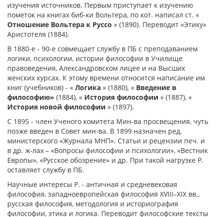
изучения источников. Первым приступает к изучению
пометок на книгах биб-ки Вольтера, по кот. написал ст. «
Отношение Вольтера к Руссо
» (1890). Переводит «Этику»
Аристотеля (1884).
В 1880-е - 90-е совмещает службу в ПБ с преподаванием
логики, психологии, истории философии в Училище
правоведения, Александровском лицее и на Высших
женских курсах. К этому времени относится написание им
книг (учебников) - «
Логика
» (1880), «
Введение в
философию»
(1884), «
История философии
» (1887), «
История новой философии
» (1897).
С 1895 - член Ученого комитета Мин-ва просвещения, чуть
позже введен в Совет мин-ва. В 1899 назначен ред.
министерского «Журнала МНП». Статьи и рецензии печ. и
в др. ж-лах – «Вопросы философии и психологии», «Вестник
Европы», «Русское обозрение» и др. При такой нагрузке Р.
оставляет службу в ПБ.
Научные интересы Р. - античная и средневековая
философия, западноевропейская философия XVIII–XIX вв.,
русская философия, методология и историография
философии, этика и логика. Переводит философские тексты