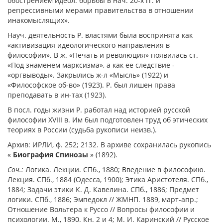
обострением идеол. борьбы в нач. 20-х гг. и
репрессивными мерами правительства в отношении
инакомыслящих».
Науч. деятельность Р. властями была воспринята как
«активизация идеологического направления в
философии». В ж. «Печать и революция» появилась ст.
«Под знаменем марксизма», а как ее следствие -
«оргвыводы». Закрылись ж-л «Мысль» (1922) и
«Философское об-во» (1923). Р. был лишен права
преподавать в ин-тах (1923).
В посл. годы жизни Р. работал над историей русской
философии XVIII в. Им был подготовлен труд об этических
теориях в России (судьба рукописи неизв.).
Архив: ИРЛИ, ф. 252; 2132. В архиве сохранилась рукопись
«
Биография Спинозы
» (1892).
Соч.:
Логика. Лекции. СПб., 1880; Введение в философию.
Лекция. СПб., 1884 (Одесса, 1900); Этика Аристотеля. СПб.,
1884; Задачи этики К. Д. Кавелина. СПб., 1886; Предмет
логики. СПб., 1886; Эмпедокл // ЖМНП. 1889, март-апр.;
Отношение Вольтера к Руссо // Вопросы философии и
психологии. М., 1890. Кн. 2 и 4; М. И. Каринский // Русское