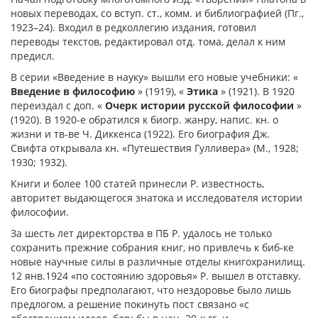
новых переводах, со вступ. ст., комм. и библиографией (Пг.,
1923–24). Входил в редколлегию издания, готовил
переводы текстов, редактировал отд. тома, делал к ним
предисл.
В серии «Введение в науку» вышли его новые учебники: «
Введение в философию
» (1919), «
Этика
» (1921). В 1920
переиздал с доп. «
Очерк истории русской философии
»
(1920). В 1920-е обратился к биогр. жанру, напис. кн. о
жизни и тв-ве Ч. Диккенса (1922). Его биография Дж.
Свифта открывала кн. «Путешествия Гулливера» (М., 1928;
1930; 1932).
Книги и более 100 статей принесли Р. известность,
авторитет выдающегося знатока и исследователя истории
философии.
За шесть лет директорства в ПБ Р. удалось не только
сохранить прежние собрания книг, но привлечь к биб-ке
новые научные силы в различные отделы книгохранилищ.
12 янв.1924 «по состоянию здоровья» Р. вышел в отставку.
Его биографы предполагают, что нездоровье было лишь
предлогом, а решение покинуть пост связано «с