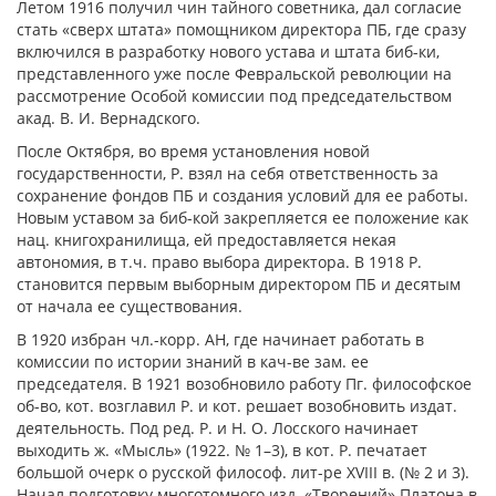
Летом 1916 получил чин тайного советника, дал согласие
стать «сверх штата» помощником директора ПБ, где сразу
включился в разработку нового устава и штата биб-ки,
представленного уже после Февральской революции на
рассмотрение Особой комиссии под председательством
акад. В. И. Вернадского.
После Октября, во время установления новой
государственности, Р. взял на себя ответственность за
сохранение фондов ПБ и создания условий для ее работы.
Новым уставом за биб-кой закрепляется ее положение как
нац. книгохранилища, ей предоставляется некая
автономия, в т.ч. право выбора директора. В 1918 Р.
становится первым выборным директором ПБ и десятым
от начала ее существования.
В 1920 избран чл.-корр. АН, где начинает работать в
комиссии по истории знаний в кач-ве зам. ее
председателя. В 1921 возобновило работу Пг. философское
об-во, кот. возглавил Р. и кот. решает возобновить издат.
деятельность. Под ред. Р. и Н. О. Лосского начинает
выходить ж. «Мысль» (1922. № 1–3), в кот. Р. печатает
большой очерк о русской философ. лит-ре ХVIII в. (№ 2 и 3).
Начал подготовку многотомного изд. «Творений» Платона в