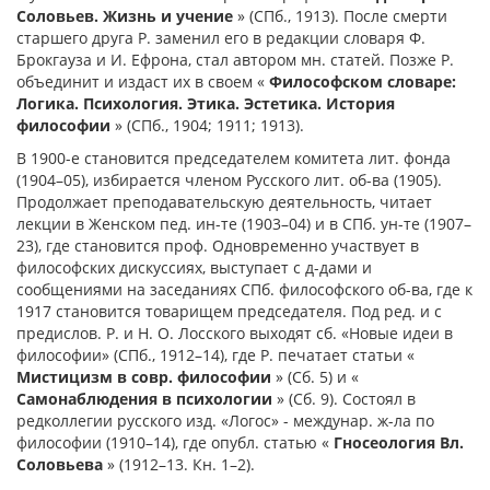
Соловьев. Жизнь и учение
» (СПб., 1913). После смерти
старшего друга Р. заменил его в редакции словаря Ф.
Брокгауза и И. Ефрона, стал автором мн. статей. Позже Р.
объединит и издаст их в своем «
Философском словаре:
Логика. Психология. Этика. Эстетика. История
философии
» (СПб., 1904; 1911; 1913).
В 1900-е становится председателем комитета лит. фонда
(1904–05), избирается членом Русского лит. об-ва (1905).
Продолжает преподавательскую деятельность, читает
лекции в Женском пед. ин-те (1903–04) и в СПб. ун-те (1907–
23), где становится проф. Одновременно участвует в
философских дискуссиях, выступает с д-дами и
сообщениями на заседаниях СПб. философского об-ва, где к
1917 становится товарищем председателя. Под ред. и с
предислов. Р. и Н. О. Лосского выходят сб. «Новые идеи в
философии» (СПб., 1912–14), где Р. печатает статьи «
Мистицизм в совр. философии
» (Сб. 5) и «
Самонаблюдения в психологии
» (Сб. 9). Состоял в
редколлегии русского изд. «Логос» - междунар. ж-ла по
философии (1910–14), где опубл. статью «
Гносеология Вл.
Соловьева
» (1912–13. Кн. 1–2).