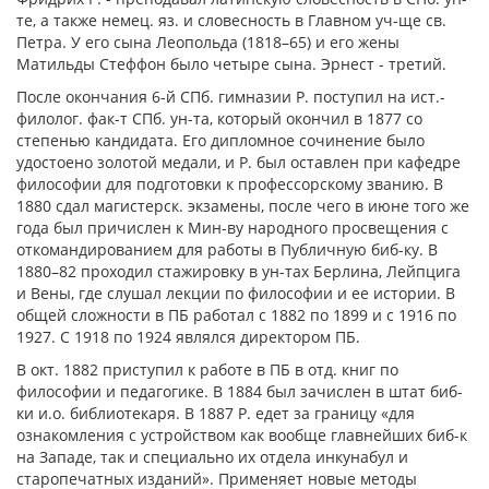
те, а также немец. яз. и словесность в Главном уч-ще св.
Петра. У его сына Леопольда (1818–65) и его жены
Матильды Стеффон было четыре сына. Эрнест - третий.
После окончания 6-й СПб. гимназии Р. поступил на ист.-
филолог. фак-т СПб. ун-та, который окончил в 1877 со
степенью кандидата. Его дипломное сочинение было
удостоено золотой медали, и Р. был оставлен при кафедре
философии для подготовки к профессорскому званию. В
1880 сдал магистерск. экзамены, после чего в июне того же
года был причислен к Мин-ву народного просвещения с
откомандированием для работы в Публичную биб-ку. В
1880–82 проходил стажировку в ун-тах Берлина, Лейпцига
и Вены, где слушал лекции по философии и ее истории. В
общей сложности в ПБ работал с 1882 по 1899 и с 1916 по
1927. С 1918 по 1924 являлся директором ПБ.
В окт. 1882 приступил к работе в ПБ в отд. книг по
философии и педагогике. В 1884 был зачислен в штат биб-
ки и.о. библиотекаря. В 1887 Р. едет за границу «для
ознакомления с устройством как вообще главнейших биб-к
на Западе, так и специально их отдела инкунабул и
старопечатных изданий». Применяет новые методы