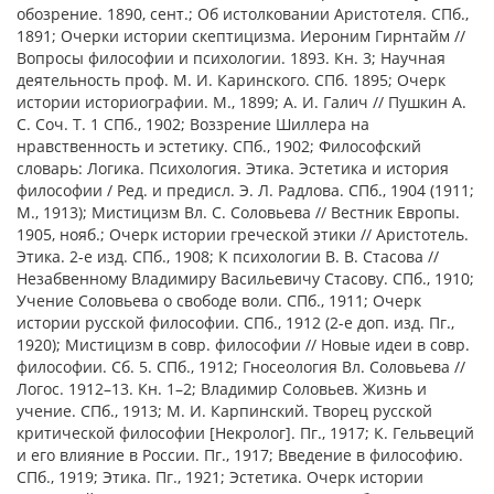
обозрение. 1890, сент.; Об истолковании Аристотеля. СПб.,
1891; Очерки истории скептицизма. Иероним Гирнтайм //
Вопросы философии и психологии. 1893. Кн. 3; Научная
деятельность проф. М. И. Каринского. СПб. 1895; Очерк
истории историографии. М., 1899; А. И. Галич // Пушкин А.
С. Соч. Т. 1 СПб., 1902; Воззрение Шиллера на
нравственность и эстетику. СПб., 1902; Философский
словарь: Логика. Психология. Этика. Эстетика и история
философии / Ред. и предисл. Э. Л. Радлова. СПб., 1904 (1911;
М., 1913); Мистицизм Вл. С. Соловьева // Вестник Европы.
1905, нояб.; Очерк истории греческой этики // Аристотель.
Этика. 2-е изд. СПб., 1908; К психологии В. В. Стасова //
Незабвенному Владимиру Васильевичу Стасову. СПб., 1910;
Учение Соловьева о свободе воли. СПб., 1911; Очерк
истории русской философии. СПб., 1912 (2-е доп. изд. Пг.,
1920); Мистицизм в совр. философии // Новые идеи в совр.
философии. Сб. 5. СПб., 1912; Гносеология Вл. Соловьева //
Логос. 1912–13. Кн. 1–2; Владимир Соловьев. Жизнь и
учение. СПб., 1913; М. И. Карпинский. Творец русской
критической философии [Некролог]. Пг., 1917; К. Гельвеций
и его влияние в России. Пг., 1917; Введение в философию.
СПб., 1919; Этика. Пг., 1921; Эстетика. Очерк истории