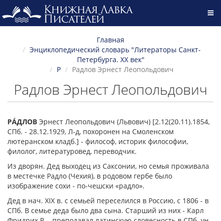
Главная
Энциклопедический словарь "Литераторы Санкт-
Петербурга. XX век"
Р
Радлов Эрнест Леопольдович
Радлов Эрнест Леопольдович
РÁДЛОВ
Эрнест Леопольдович (Львович) [2.12(20.11).1854,
СПб. - 28.12.1929, Л-д, похоронен на Смоленском
лютеранском кладб.] - философ, историк философии,
филолог, литературовед, переводчик.
Из дворян. Дед выходец из Саксонии, но семья проживала
в местечке Радло (Чехия), в родовом гербе было
изображение сохи - по-чешски «радло».
Дед в нач. ХIХ в. с семьей переселился в Россию, с 1806 - в
СПб. В семье деда было два сына. Старший из них - Карл
Фридрих Р. - преподавал латинскую словесность в СПб. ун-