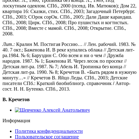
просеке. Л., 1986; Тропинка без конца. Л., 1989; Под
лоскутным одеялом. СПб., 2000 (псевд. Ив. Матюков); Дом 22,
квартира 16: Сказки, стих. СПб., 2003; Загадочный Петербург.
СПб., 2003; СОрок сорОк. СПб., 2005; Дали Даше карандаш.
СПб., 2008; Цирк. СПб., 2008; Про пушистых и когтистых.
СПб., 2008; Вместе с мамой. СПб., 2008; Открытие. СПб.,
2008.
Лит.:
Кралин М. Постигая Россию… // Лен. рабочий. 1983. №
40. 7 окт.; Баженова И. В реке купались облака // Детская лит-
ра.1984. № 6; Баруздин С. Обо всем и ни о чем // Дружба
народов. 1987. № 1; Баженова И. Через лесок по просеке //
Детская лит-ра. 1987. № 7; Абель И. Тропинка без конца //
Детская лит-ра. 1990. № 8; Кречетов В. «Быть рядом в нужную
минуту…» // Кречетов В. Яйцо Леды. СПб., 2003; Детские
писатели СПб.: Краткий биобиблиогр. справочник
/
Автор-
сост. Н. Н. Бутенко. СПб., 2013.
В. Кречетов
Информация
Политика конфиденциальности
Пользовательское соглашение