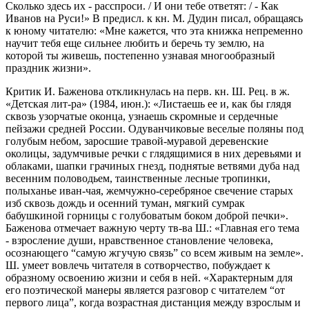
Сколько здесь их - расспроси. / И они тебе ответят: / - Как
Иванов на Руси!» В предисл. к кн. М. Дудин писал, обращаясь
к юному читателю: «Мне кажется, что эта книжка непременно
научит тебя еще сильнее любить и беречь ту землю, на
которой ты живешь, постепенно узнавая многообразный
праздник жизни».
Критик И. Баженова откликнулась на перв. кн. Ш. Рец. в ж.
«Детская лит-ра» (1984, июн.): «Листаешь ее и, как бы глядя
сквозь узорчатые оконца, узнаешь скромные и сердечные
пейзажи средней России. Одуванчиковые веселые поляны под
голубым небом, заросшие травой-муравой деревенские
околицы, задумчивые речки с глядящимися в них деревьями и
облаками, шапки грачиных гнезд, поднятые вет­вями дуба над
весенним половодьем, таинственные лесные тропинки,
полыханье иван-чая, жемчужно-серебряное свечение старых
изб сквозь дождь и осенний туман, мягкий сумрак
бабушкиной горницы с голубоватым боком доброй печки».
Баженова отмечает важную черту тв-ва Ш.: «Главная его тема
- взросление души, нравственное становление че­ловека,
осознающего “самую жгучую связь” со всем живым на земле».
Ш. умеет вовлечь читателя в сотворчество, побуждает к
образному освоению жизни и себя в ней. «Характер­ным для
его поэтической манеры является разговор с читателем “от
первого лица”, когда возрастная дистанция между взрослым и