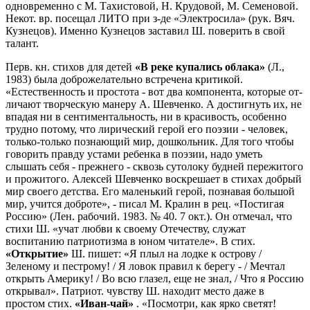
одновременно с М. Тахистовой, Н. Крудовой, М. Семеновой.
Некот. вр. посещал ЛИТО при з-де «Электро­сила» (рук. Вяч.
Кузнецов). Именно Кузнецов заставил Ш. поверить в свой
талант.
Перв. кн. стихов для детей
«В реке купались облака»
(Л.,
1983) была доброжела­тельно встречена критикой.
«Естественность и простота - вот два компонента, которые от­
личают творческую манеру А. Шевченко. А достигнуть их, не
впадая ни в сентименталь­ность, ни в красивость, особенно
трудно потому, что лирический герой его поэзии - че­ловек,
только-только познающий мир, дошкольник. Для того чтобы
говорить правду ус­тами ребенка в поэзии, надо уметь
слышать себя - прежнего - сквозь сутолоку будней пе­режитого
и прожитого. Алексей Шевченко воскрешает в стихах добрый
мир своего дет­ства. Его маленький герой, познавая большой
мир, учится доброте», - писал М. Кралин в рец. «Постигая
Россию» (Лен. рабочий. 1983. № 40. 7 окт.). Он отмечал, что
стихи Ш. «учат любви к своему Отечеству, служат
воспитанию патриотизма в юном чита­теле». В стих.
«Открытие»
Ш. пишет: «Я плыл на лодке к острову /
Зеленому и пестрому! / Я ловок правил к берегу - / Мечтал
открыть Америку! / Во всю глазел, еще не знал, / Что я Россию
открывал». Патриот. чувству Ш. находит место даже в
простом стих.
«Иван-чай»
. «Посмотри, как ярко светят!