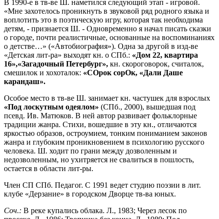
В 1990-е в тв-ве Ш. наметился следующий этап - игровой.
«Мне захотелось проникнуть в звуковой ряд родного языка и
воплотить это в поэтическую игру, которая так необходима
детям, - признается Ш. - Одновременно я начал писать сказки
о городе, почти реалистичные, основанные на воспоминаниях
о детстве…» («Автобиография»). Одна за другой в изд-ве
«Детская лит-ра» выходят кн. о СПб.:
«Дом 22, квартира
16»,
«Загадочный Петербург»,
кн. скороговорок, считалок,
смешилок и хохоталок:
«СОрок сорОк, «Дали Даше
карандаш».
Особое место в тв-ве Ш. занимает кн. частушек для взрослых
«Под лоскутным одеялом»
(СПб., 2000), вышедшая под
псевд. Ив. Матюков. В ней автор развивает фольклорные
традиции жанра. Стихи, вошедшие в эту кн., отличаются
яркостью образов, остроумием, тонким пониманием законов
жанра и глубоким проникновением в психологию русского
человека. Ш. ходит по грани между дозволенным и
недозволенным, но ухитряется не свалиться в пошлость,
остается в области лит-ры.
Член СП СПб. Педагог. С 1991 ведет студию поэзии в лит.
клубе «Дерзание» в городском Дворце тв-ва юных.
Соч.:
В реке купались облака. Л., 1983; Через лесок по