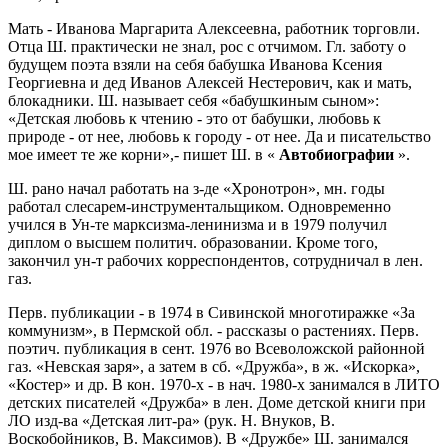
Мать - Иванова Маргарита Алексеевна, работник торговли.
Отца Ш. практически не знал, рос с отчи­мом. Гл. заботу о
будущем поэта взяли на себя бабушка Иванова Ксения
Георгиевна и дед Иванов Алексей Нестерович, как и мать,
блокадники. Ш. называет себя «бабушкиным сыном»:
«Детская любовь к чтению - это от бабушки, любовь к
природе - от нее, любовь к городу - от нее. Да и писа­тельство
мое имеет те же корни»,- пишет Ш. в «
Автобиографии
».
Ш. рано начал работать на з-де «Хронотрон», мн. годы
работал слесарем-инструментальщиком. Одновременно
учился в Ун-те марксизма-ленинизма и в 1979 получил
диплом о высшем политич. образовании. Кроме того,
закончил ун-т рабочих корреспондентов, сотрудничал в лен.
газ.
Перв. публикации - в 1974 в Сивинской многотиражке «За
коммунизм», в Пермской обл. - рассказы о растениях. Перв.
поэтич. публикация в сент. 1976 во Всеволожской районной
газ. «Невская заря», а затем в сб. «Дружба», в ж. «Искорка»,
«Костер» и др. В кон. 1970-х - в нач. 1980-х занимался в ЛИТО
детских писателей «Дружба» в лен. Доме детской книги при
ЛО изд-ва «Детская лит-ра» (рук. Н. Внуков, В.
Воскобойников, В. Максимов). В «Дружбе» Ш. занимался