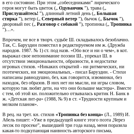
в его состояние. При этом „собеседниками” лирического
героя могут быть цветок („
Одуванчик
”), трава („
Прислушайтесь!
”), длинный летний день („
Большая
стирка
”), ветер („
Северный ветер
”), бычок („
Бычок
”),
дворовый пес („
Разговор с собакой
”), тропинка („
Тропинка
”)…».
Впрочем, не все в творч. судьбе Ш. складывалось безоблачно.
Так, С. Баруздин поместил в редактируемом им ж. (Дружба
народов. 1987. № 1) ст. под назв. «Обо все и ни о чем», в кот.
выражал свое непонимание поэзии Ш., упрекал Ш. в
отсутствии эмоциональности, образности, в недостатке
игровых стихов. «Никаких открытий - ни ритмических, ни
поэтических, ни эмоциональных, - писал Баруздин. - Стихи
написаны равнодушно, без, как говорится, изюминки, без
находок, без образов. В них нет ни мысли, ни игры словом,
которую так любят дети, на что они большие мастера». Вместе
с тем, об этой кн. положительно отзывалась критик Н. Банк в
ж. «Детская лит-ра» (1988, № 9) в ст. «Трудности крупным и
мелким планом».
В рец. на трет. кн. стихов
«Тропинка без конца»
(Л., 1989) И.
Абель пишет: «Уже в предыдущей книге этого поэта „Через
лесок по просеке”, вышедшей три года назад, меня поразила
какая-то подкупающая наивность авторского письма,