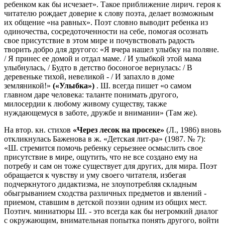
ребенком как бы исчезает». Такое приближение лирич. героя к
читателю рождает доверие к слову поэта, делает возможным
их обще­ние «на равных». Поэт словно выводит ребенка из
одиночества, сосредоточенности на себе, помогая осознать
свое присутствие в этом мире и почувствовать радость
творить добро для другого: «Я вчера нашел улыбку на поляне.
/ Я принес ее домой и отдал маме. / И улыбкой этой мама
улыбнулась, / Будто в детство босоногое вернулась: / В
деревеньке тихой, невеликой - / И запахло в доме
земляникой!»
(«Улыбка»)
. Ш. всегда пишет «о самом
главном даре человека: таланте понимать другого,
милосердии к любому живому существу, также
нуждающемуся в заботе, дружбе и внимании» (Там же).
На втор. кн. стихов
«Через лесок на просеке»
(Л., 1986) вновь
откликнулась Баженова в ж. «Детская лит-ра» (1987. № 7):
«Ш. стремится помочь ребенку серьезнее осмыслить свое
присутствие в мире, ощутить, что не все создано ему на
потребу и сам он тоже существует для других, для мира. Поэт
обращается к чувству и уму своего читателя, избегая
подчеркнутого дидактизма, не злоупотребляя складным
обыгрыванием сходства различных предметов и явлений -
приемом, ставшим в детской поэзии одним из общих мест.
Поэтич. миниатюры Ш. - это всегда как бы негромкий диалог
с окружающим, внимательная попытка понять другого, войти