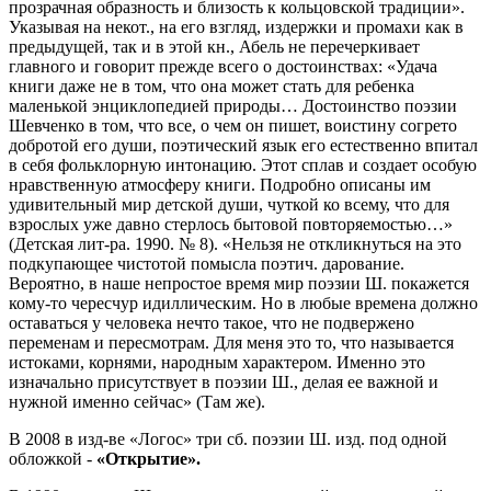
прозрачная образность и близость к кольцовской традиции».
Указывая на некот., на его взгляд, издержки и промахи как в
предыдущей, так и в этой кн., Абель не перечеркивает
главного и говорит прежде всего о достоинствах: «Удача
книги даже не в том, что она может стать для ребенка
маленькой энциклопедией природы… Достоинство поэзии
Шевченко в том, что все, о чем он пишет, воистину согрето
добротой его души, поэтический язык его естественно впитал
в себя фольклорную интонацию. Этот сплав и создает особую
нравственную атмосферу книги. Подробно описаны им
удивительный мир детской души, чуткой ко всему, что для
взрослых уже давно стерлось бытовой повторяемостью…»
(Детская лит-ра. 1990. № 8). «Нельзя не откликнуться на это
подкупающее чистотой помысла поэтич. дарование.
Вероятно, в наше непростое время мир поэзии Ш. покажется
кому-то чересчур идиллическим. Но в любые времена должно
оставаться у человека нечто такое, что не подвержено
переменам и пересмотрам. Для меня это то, что называется
истоками, корнями, народным характером. Именно это
изначально присутствует в поэзии Ш., делая ее важной и
нужной именно сейчас» (Там же).
В 2008 в изд-ве «Логос» три сб. поэзии Ш. изд. под одной
обложкой -
«Открытие».