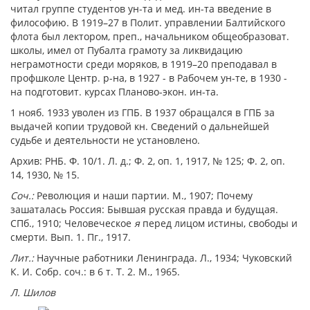
читал группе студентов ун-та и мед. ин-та введение в
философию. В 1919–27 в Полит. управлении Балтийского
флота был лектором, преп., начальником общеобразоват.
школы, имел от Пубалта грамоту за ликвидацию
неграмотности среди моряков, в 1919–20 преподавал в
профшколе Центр. р-на, в 1927 - в Рабочем ун-те, в 1930 -
на подготовит. курсах Планово-экон. ин-та.
1 нояб. 1933 уволен из ГПБ. В 1937 обращался в ГПБ за
выдачей копии трудовой кн. Сведений о дальнейшей
судьбе и деятельности не установлено.
Архив: РНБ. Ф. 10/1. Л. д.; Ф. 2, оп. 1, 1917, № 125; Ф. 2, оп.
14, 1930, № 15.
Соч.:
Революция и наши партии. М., 1907; Почему
зашаталась Россия: Бывшая русская правда и будущая.
СПб., 1910; Человеческое
я
перед лицом истины, свободы и
смерти. Вып. 1. Пг., 1917.
Лит.:
Научные работники Ленинграда. Л., 1934; Чуковский
К. И. Собр. соч.: в 6 т. Т. 2. М., 1965.
Л. Шилов