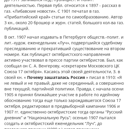
деятельностью. Первая публ. относится к 1897 - рассказ в
газ. «Либавские новости». С 1901 печатал в газ.
«Прибалтийский край» статьи по самообразованию. Автор
3 кн., около 20 брошюр и журн. статей, большого кол-ва газ.
публикаций.
В окт. 1907 начал издавать в Петербурге обществ.-полит. и
лит.-худож. еженедельник «Луч», подвергшийся судебному
преследованию и прекративший существование на втором
номере. Как публицист октябристского направления
активно участвовал в прессе партии октябристов. Был, как
сообщал он С. А. Венгерову, «секретарем Московского ЦК
Союза 17 октября». Касаясь этой своей деятельности, З. в
своей кн. «
Почему зашаталась Россия
» писал в 1910: «Я
не левый и не правый, даже не серединный, а совершенно
вне текущей, партийной политики. Правда, с начала осени
1905 я принял ближайшее участие в работе по идейному
обоснованию тогда еще только зарождавшегося Союза 17
октября, редактировал в предвыборной кампании 1906 и
1907 гг. единственно октябристские тогда органы “Русский
дневник” и “Национальную Русь”; осенью 1907 пытался
создать и октябристский еженедельник “Луч”, до