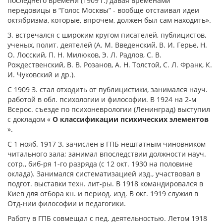
последнего времени (1909 г.) давая временами
передовицы в “Голос Москвы” - вообще отстаивал идеи
октябризма, которые, впрочем, должен был сам находить».
З. встречался с широким кругом писателей, публицистов,
ученых, полит. деятелей (А. М. Введенский, В. И. Герье, Н.
О. Лосский, П. Н. Милюков, Э. Л. Радлов, С. В.
Рождественский, В. В. Розанов, А. Н. Толстой, С. Л. Франк, К.
И. Чуковский и др.).
С 1909 З. стал отходить от публицистики, занимался науч.
работой в обл. психологии и философии. В 1924 на 2-м
Всерос. съезде по психоневрологии (Ленинград) выступил
с докладом «
О классификации психических элементов
».
С 1 нояб. 1917 З. зачислен в ГПБ нештатным чиновником
читального зала; занимал впоследствии должности науч.
сотр., биб-ря 1-го разряда (с 12 окт. 1930 на половине
оклада). Занимался систематизацией изд., участвовал в
подгот. выставки техн. лит-ры. В 1918 командировался в
Киев для отбора кн. и период. изд. В окг. 1919 служил в
Отд-нии философии и педагогики.
Работу в ГПБ совмещал с пед. деятельностью. Летом 1918