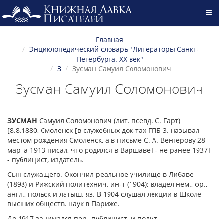
Главная
Энциклопедический словарь "Литераторы Санкт-
Петербурга. XX век"
З
Зусман Самуил Соломонович
Зусман Самуил Соломонович
ЗУСМАН
Самуил Соломонович (лит. псевд. С. Гарт)
[8.8.1880, Смоленск [в служебных док-тах ГПБ 3. называл
местом рождения Смоленск, а в письме С. А. Венгерову 28
марта 1913 писал, что родился в Варшаве] - не ранее 1937]
- публицист, издатель.
Сын служащего. Окончил реальное училище в Либаве
(1898) и Рижский политехнич. ин-т (1904); владел нем., фр.,
англ., польск и латыш. яз. В 1904 слушал лекции в Школе
высших обществ. наук в Париже.
До 1917 занимался пед., публицист. и полит.