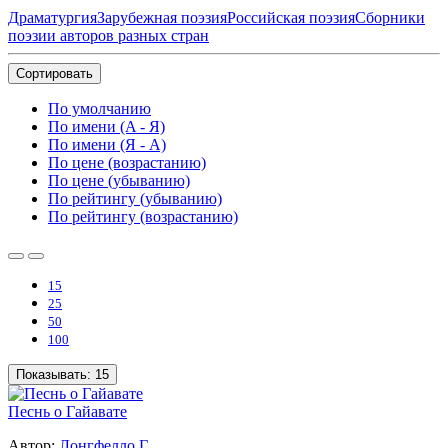
Драматургия
Зарубежная поэзия
Российская поэзия
Сборники
поэзии авторов разных стран
Сортировать
По умолчанию
По имени (A - Я)
По имени (Я - A)
По цене (возрастанию)
По цене (убыванию)
По рейтингу (убыванию)
По рейтингу (возрастанию)
15
25
50
100
Показывать:
15
Песнь о Гайавате
Автор:
Лонгфелло Г.