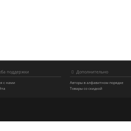
ба поддержки
Дополнительно
я с нами
Авторы в алфавитном порядке
йта
Товары со скидкой