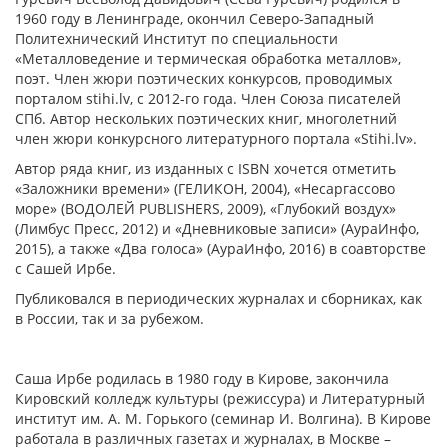
1960 году в Ленинграде, окончил Северо-Западный
Политехнический Институт по специальности
«Металловедение и термическая обработка металлов»,
поэт. Член жюри поэтических конкурсов, проводимых
порталом stihi.lv, с 2012-го года. Член Союза писателей
СПб. Автор нескольких поэтических книг, многолетний
член жюри конкурсного литературного портала «Stihi.lv».
Автор ряда книг, из изданных с ISBN хочется отметить
«Заложники времени» (ГЕЛИКОН, 2004), «Несаргассово
море» (ВОДОЛЕЙ PUBLISHERS, 2009), «Глубокий воздух»
(Лимбус Пресс, 2012) и «Дневниковые записи» (АураИнфо,
2015), а также «Два голоса» (АураИнфо, 2016) в соавторстве
с Сашей Ирбе.
Публиковался в периодических журналах и сборниках, как
в России, так и за рубежом.
Саша Ирбе родилась в 1980 году в Кирове, закончила
Кировский колледж культуры (режиссура) и Литературный
институт им. А. М. Горького (семинар И. Волгина). В Кирове
работала в различных газетах и журналах, в Москве –