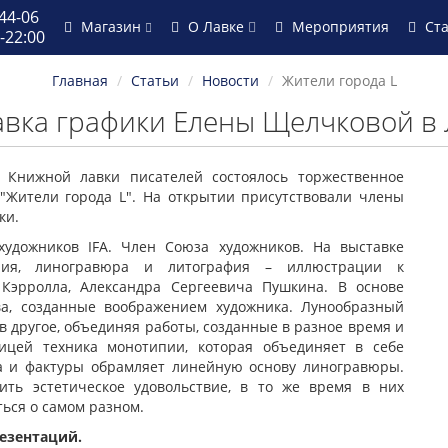
44-06
Магазин
О Лавке
Мероприятия
Ст
-22:00
Главная
Статьи
Новости
Жители города L
авка графики Елены Щелчковой в 
Книжной лавки писателей состоялось торжественное
"Жители города L". На открытии присутствовали члены
ки.
удожников IFA. Член Союза художников. На выставке
пия, линогравюра и литография – иллюстрации к
Кэрролла, Александра Сергеевича Пушкина. В основе
ва, созданные воображением художника. Лунообразный
в другое, объединяя работы, созданные в разное время и
ицей техника монотипии, которая объединяет в себе
а и фактуры обрамляет линейную основу линогравюры.
ить эстетическое удовольствие, в то же время в них
ться о самом разном.
резентаций.