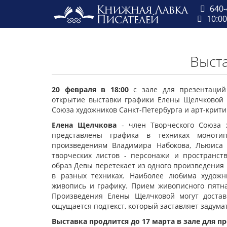
640-
10:00
Выст
20 февраля в 18:00
с зале для презентаций 
открытие выставки графики Елены Щелчковой 
Союза художников Санкт-Петербурга и арт-крити
Елена Щелчкова
- член Творческого Союза х
представлены графика в техниках моноти
произведениям Владимира Набокова, Льюиса 
творческих листов - персонажи и пространст
образ Девы перетекает из одного произведения 
в разных техниках. Наиболее любима художн
живопись и графику. Прием живописного пятн
Произведения Елены Щелчковой могут достав
ощущается подтекст, который заставляет задума
Выставка продлится до 17 марта в зале для п