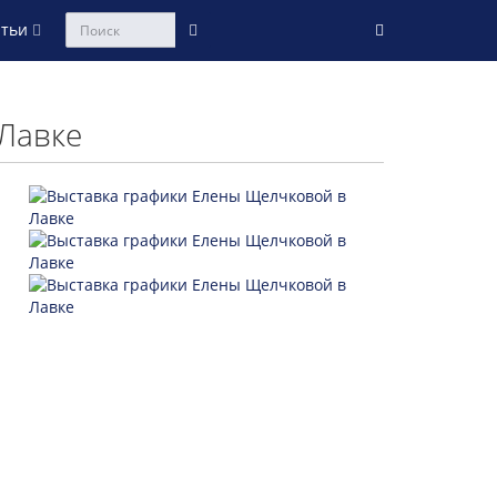
атьи
Лавке