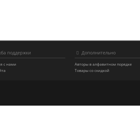
ба поддержки
Дополнительно
я с нами
Авторы в алфавитном порядке
йта
Товары со скидкой